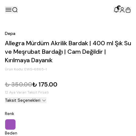
5
Depa
Allegra Mürdüm Akrilik Bardak | 400 ml Şık Su
ve Meşrubat Bardağı | Cam Değildir |
Kırılmaya Dayanık
Ürün Kodu:
EWS-6865-1
₺ 350.00
₺ 175.00
12 Aya Varan Taksit Fırsatı
Taksit Seçenekleri
Renk
Beden