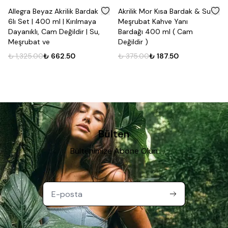
%
50
%
50
Allegra Beyaz Akrilik Bardak
Akrilik Mor Kısa Bardak & Su
6lı Set | 400 ml | Kırılmaya
Meşrubat Kahve Yanı
Dayanıklı, Cam Değildir | Su,
Bardağı 400 ml ( Cam
Meşrubat ve
Değildir )
₺ 1,325.00
₺ 662.50
₺ 375.00
₺ 187.50
Bülten
Bültenimize Abone Olun