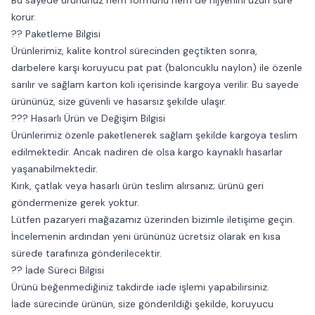
Bu sayede ürününüz hem formunu hem de hijyenini uzun süre
korur.
?? Paketleme Bilgisi
Ürünlerimiz, kalite kontrol sürecinden geçtikten sonra,
darbelere karşı koruyucu pat pat (baloncuklu naylon) ile özenle
sarılır ve sağlam karton koli içerisinde kargoya verilir. Bu sayede
ürününüz, size güvenli ve hasarsız şekilde ulaşır.
??? Hasarlı Ürün ve Değişim Bilgisi
Ürünlerimiz özenle paketlenerek sağlam şekilde kargoya teslim
edilmektedir. Ancak nadiren de olsa kargo kaynaklı hasarlar
yaşanabilmektedir.
Kırık, çatlak veya hasarlı ürün teslim alırsanız; ürünü geri
göndermenize gerek yoktur.
Lütfen pazaryeri mağazamız üzerinden bizimle iletişime geçin.
İncelemenin ardından yeni ürününüz ücretsiz olarak en kısa
sürede tarafınıza gönderilecektir.
?? İade Süreci Bilgisi
Ürünü beğenmediğiniz takdirde iade işlemi yapabilirsiniz.
İade sürecinde ürünün, size gönderildiği şekilde, koruyucu