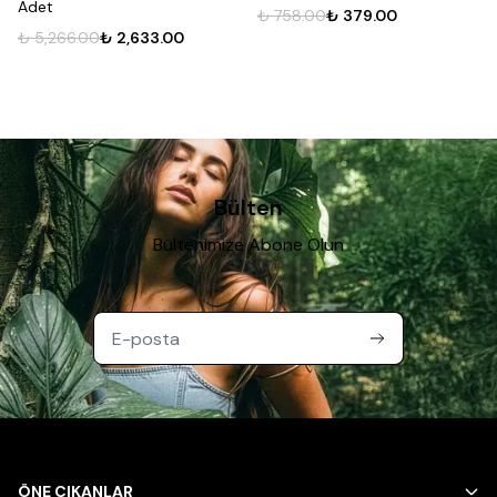
Adet
₺ 758.00
₺ 379.00
₺ 5,266.00
₺ 2,633.00
Bülten
Bültenimize Abone Olun
ÖNE ÇIKANLAR