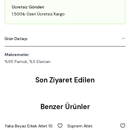
Ücretsiz Gönderi
1.500₺ Üzeri Ücretsiz Kargo
Ürün Detayı
Malzemeler
%95 Pamuk, %5 Elastan
Son Ziyaret Edilen
Benzer Ürünler
%
50
%
50
Yaka Beyaz Erkek Atlet 10
Süprem Atlet