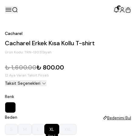
5
Cacharel
Cacharel Erkek Kısa Kollu T-shirt
Ürün Kodu:
TRN-1307/Siyah
₺ 1,600.00
₺ 800.00
12 Aya Varan Taksit Fırsatı
Taksit Seçenekleri
Renk
Beden
Bedenimi Bul
S
M
L
XL
XXL
Son 1