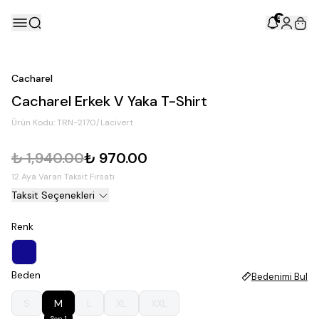
5
Cacharel
Cacharel Erkek V Yaka T-Shirt
Ürün Kodu:
TRN-2170/Lacivert
₺ 1,940.00
₺ 970.00
12 Aya Varan Taksit Fırsatı
Taksit Seçenekleri
Renk
Beden
Bedenimi Bul
S
M
L
XL
XXL
Son 1