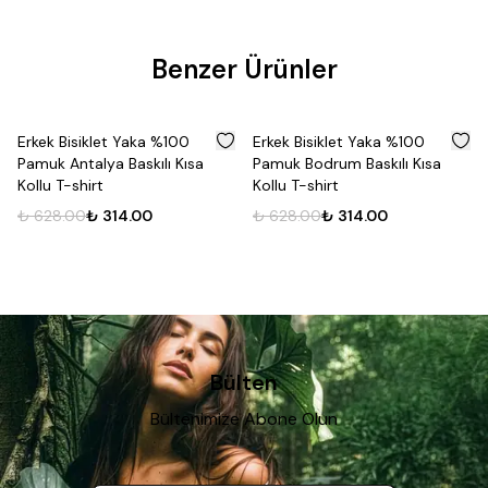
Benzer Ürünler
%
50
%
50
Erkek Bisiklet Yaka %100
Erkek Bisiklet Yaka %100
Pamuk Antalya Baskılı Kısa
Pamuk Bodrum Baskılı Kısa
Kollu T-shirt
Kollu T-shirt
₺ 628.00
₺ 314.00
₺ 628.00
₺ 314.00
Bülten
Bültenimize Abone Olun