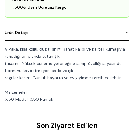
Ücretsiz Gönderi
1.500₺ Üzeri Ücretsiz Kargo
Ürün Detayı
V yaka, kısa kollu, düz t-shirt. Rahat kalıbı ve kaliteli kumaşıyla
rahatlığı ön planda tutan şık
tasarım.
Yüksek esneme yeteneğine sahip özelliği sayesinde
formunu kaybetmeyen, s
ade ve şık
regular kesim
.
Günlük hayatta ve ev giyimde tercih edilebilir.
Malzemeler
%50 Modal, %50 Pamuk
Son Ziyaret Edilen