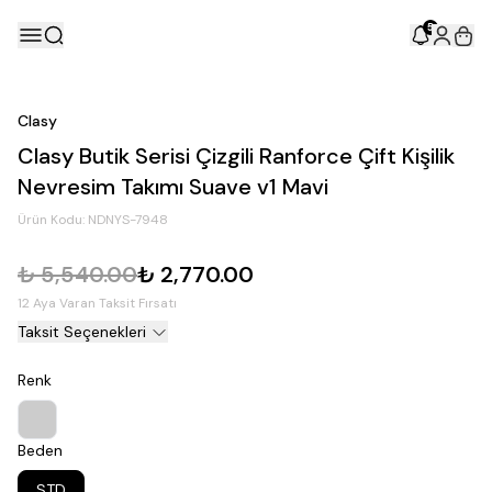
5
Clasy
Clasy Butik Serisi Çizgili Ranforce Çift Kişilik
Nevresim Takımı Suave v1 Mavi
Ürün Kodu:
NDNYS-7948
₺ 5,540.00
₺ 2,770.00
12 Aya Varan Taksit Fırsatı
Taksit Seçenekleri
Renk
Beden
STD