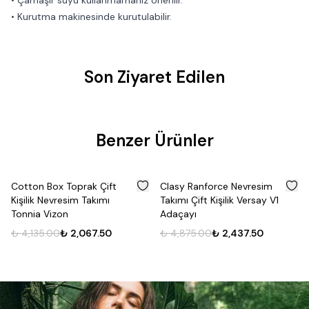
• Çamaşır suyu kullanmamanız önerilir.
• Kurutma makinesinde kurutulabilir.
Son Ziyaret Edilen
Benzer Ürünler
%
50
%
50
Cotton Box Toprak Çift
Clasy Ranforce Nevresim
Kişilik Nevresim Takımı
Takımı Çift Kişilik Versay V1
Tonnia Vizon
Adaçayı
₺ 4,135.00
₺ 2,067.50
₺ 4,875.00
₺ 2,437.50