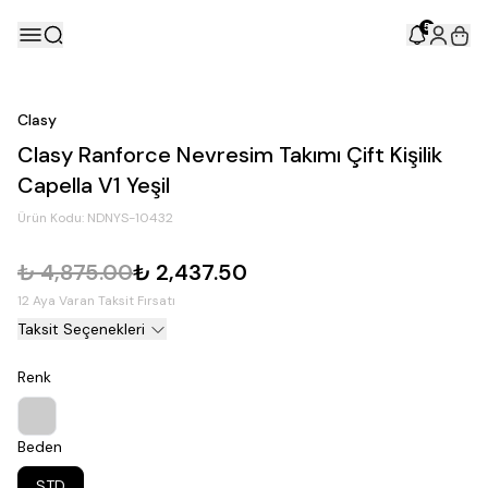
5
Clasy
Clasy Ranforce Nevresim Takımı Çift Kişilik
Capella V1 Yeşil
Ürün Kodu:
NDNYS-10432
₺ 4,875.00
₺ 2,437.50
12 Aya Varan Taksit Fırsatı
Taksit Seçenekleri
Renk
Beden
STD