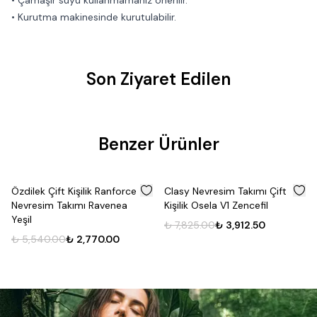
• Çamaşır suyu kullanmamanız önerilir.
• Kurutma makinesinde kurutulabilir.
Son Ziyaret Edilen
Benzer Ürünler
%
50
%
50
Özdilek Çift Kişilik Ranforce
Clasy Nevresim Takımı Çift
Nevresim Takımı Ravenea
Kişilik Osela V1 Zencefil
Yeşil
₺ 7,825.00
₺ 3,912.50
₺ 5,540.00
₺ 2,770.00