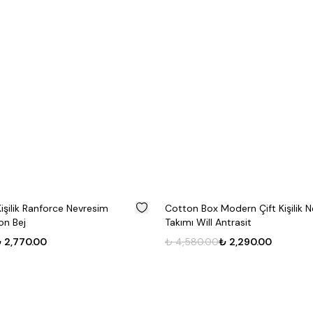
%
50
odern Çift Kişilik Nevresim
Cotton Box Flanel Nevresim Takı
ntrasit
Kişilik Arrow Krem
 2,290.00
₺ 6,275.00
₺ 3,137.50