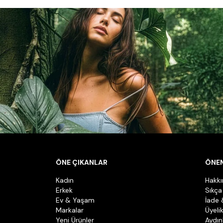
ÖNE ÇIKANLAR
ÖNEM
Kadın
Hakk
Erkek
Sıkça
Ev & Yaşam
İade 
Markalar
Üyeli
Yeni Ürünler
Aydın