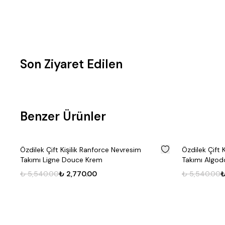
Son Ziyaret Edilen
Benzer Ürünler
%
50
Özdilek Çift Kişilik Ranforce Nevresim
Cotton Box M
Takımı Algodon Bej
Takımı Will A
₺ 5,540.00
₺ 2,770.00
₺ 4,580.00
₺