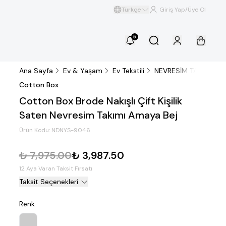
Türkçe
Giriş Yap/Üye Ol
5
Ana Sayfa
Ev & Yaşam
Ev Tekstili
NEVRESİM TAKIMI
Ç
Cotton Box
Cotton Box Brode Nakışlı Çift Kişilik
Saten Nevresim Takımı Amaya Bej
Ürün Kodu:
NDNYS-9046
₺ 7,975.00
₺ 3,987.50
12 Aya Varan Taksit Fırsatı
Taksit Seçenekleri
Renk