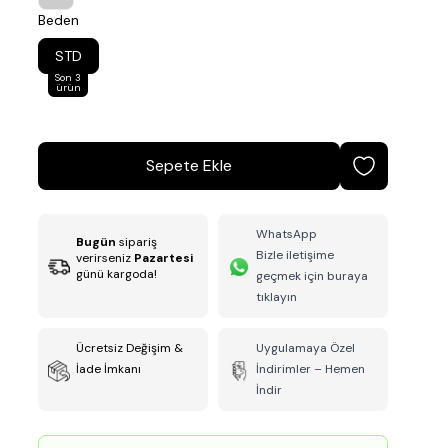
Beden
STD
Son 3
ürün
Sepete Ekle
WhatsApp
Bugün
sipariş
Bizle iletişime
verirseniz
Pazartesi
günü kargoda!
geçmek için buraya
tıklayın
Ücretsiz Değişim &
Uygulamaya Özel
İade İmkanı
İndirimler – Hemen
İndir