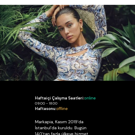
Haftaiçi Çalışma Saatleri:
online
09:00 - 18:00
Haftasonu:
offline
Markapia, Kasım 2019’da
İstanbul’da kuruldu. Bugün
140’tan fazla ülkeye hizmet