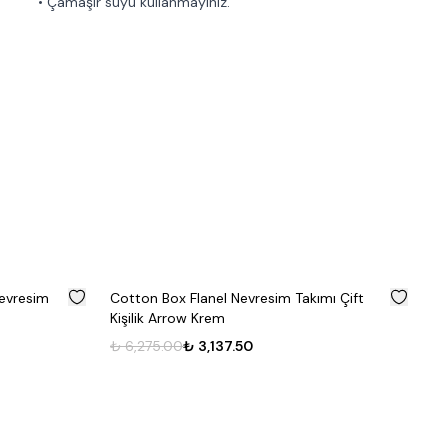
• Çamaşır suyu kullanmayınız.
%
50
%
50
mı Çift
Cotton Box Flanel Nevresim Takımı Çift
Cl
Kişilik Farida Kahve
Ma
₺ 6,275.00
₺ 3,137.50
₺ 