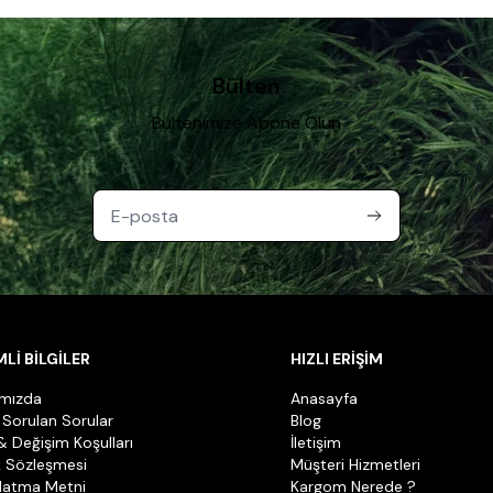
Bülten
Bültenimize Abone Olun
Lİ BİLGİLER
HIZLI ERİŞİM
ımızda
Anasayfa
 Sorulan Sorular
Blog
& Değişim Koşulları
İletişim
k Sözleşmesi
Müşteri Hizmetleri
latma Metni
Kargom Nerede ?