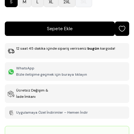
S
M
L
XL
2XL
3XL
Sepete Ekle
12
saat
45
dakika
içinde sipariş verirseniz
bugün
kargoda!
WhatsApp
Bizle iletişime geçmek için buraya tıklayın
Ücretsiz Değişim &
İade İmkanı
Uygulamaya Özel İndirimler – Hemen İndir