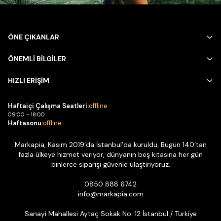
ÖNE ÇIKANLAR
ÖNEMLİ BİLGİLER
HIZLI ERİŞİM
Haftaiçi Çalışma Saatleri:
offline
09:00 - 18:00
Haftasonu:
offline
Markapia, Kasım 2019’da İstanbul’da kuruldu. Bugün 140’tan
fazla ülkeye hizmet veriyor, dünyanın beş kıtasına her gün
binlerce siparişi güvenle ulaştırıyoruz.
0850 888 6742
info@markapia.com
Sanayi Mahallesi Aytaç Sokak No: 12 İstanbul / Türkiye