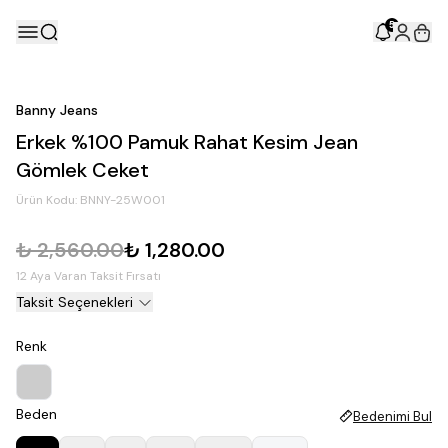
5
Banny Jeans
Erkek %100 Pamuk Rahat Kesim Jean
Gömlek Ceket
Ürün Kodu:
BNNY-25W001
₺ 2,560.00
₺ 1,280.00
12 Aya Varan Taksit Fırsatı
Taksit Seçenekleri
Renk
Beden
Bedenimi Bul