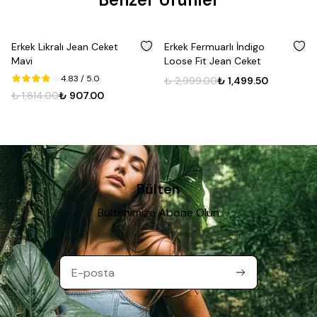
%
50
%
50
Erkek Likralı Jean Ceket
Erkek Fermuarlı İndigo
Mavi
Loose Fit Jean Ceket
4.83
/ 5.0
₺ 2,999.00
₺ 1,499.50
₺ 1,814.00
₺ 907.00
Bülten
Bültenimize Abone Olun