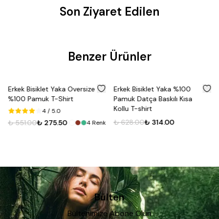
Son Ziyaret Edilen
Benzer Ürünler
%
50
%
50
Erkek Bisiklet Yaka Oversize
Erkek Bisiklet Yaka %100
%100 Pamuk T-Shirt
Pamuk Datça Baskılı Kısa
Kollu T-shirt
4
/ 5.0
₺ 628.00
₺ 314.00
₺ 551.00
₺ 275.50
4
Renk
Bülten
Bültenimize Abone Olun