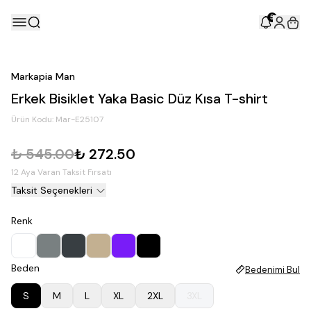
5
Markapia Man
Erkek Bisiklet Yaka Basic Düz Kısa T-shirt
Ürün Kodu:
Mar-E25107
₺ 545.00
₺ 272.50
12 Aya Varan Taksit Fırsatı
Taksit Seçenekleri
Renk
Beden
Bedenimi Bul
S
M
L
XL
2XL
3XL