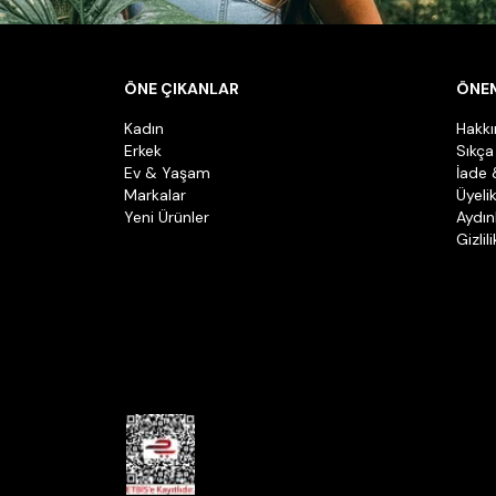
ÖNE ÇIKANLAR
ÖNEM
Kadın
Hakk
Erkek
Sıkça
Ev & Yaşam
İade 
Markalar
Üyeli
Yeni Ürünler
Aydın
Gizlil