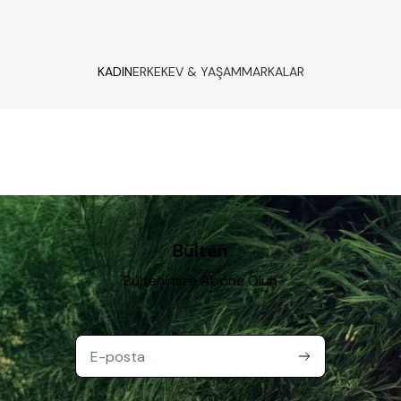
KADIN
ERKEK
EV & YAŞAM
MARKALAR
Bülten
Bültenimize Abone Olun