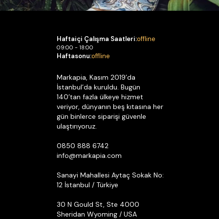
Haftaiçi Çalışma Saatleri:
offline
09:00 - 18:00
Haftasonu:
offline
Markapia, Kasım 2019’da
İstanbul’da kuruldu. Bugün
140’tan fazla ülkeye hizmet
veriyor, dünyanın beş kıtasına her
gün binlerce siparişi güvenle
ulaştırıyoruz.
0850 888 6742
info@markapia.com
Sanayi Mahallesi Aytaç Sokak No:
12 İstanbul / Türkiye
30 N Gould St, Ste 4000
Sheridan Wyoming / USA