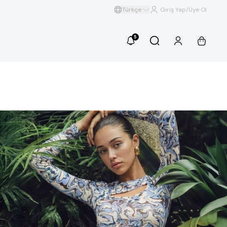
Türkçe
Giriş Yap/Üye Ol
5