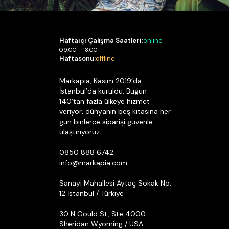
Haftaiçi Çalışma Saatleri:
online
09:00 - 18:00
Haftasonu:
offline
Markapia, Kasım 2019’da
İstanbul’da kuruldu. Bugün
140’tan fazla ülkeye hizmet
veriyor, dünyanın beş kıtasına her
gün binlerce siparişi güvenle
ulaştırıyoruz.
0850 888 6742
info@markapia.com
Sanayi Mahallesi Aytaç Sokak No:
12 İstanbul / Türkiye
30 N Gould St, Ste 4000
Sheridan Wyoming / USA