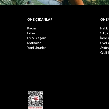
ÖNE ÇIKANLAR
ÖNEM
Kadın
Hakk
Erkek
Sıkça
Ev & Yaşam
İade 
Markalar
Üyeli
Yeni Ürünler
Aydın
Gizlil