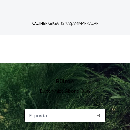
KADIN
ERKEK
EV & YAŞAM
MARKALAR
Bülten
Bültenimize Abone Olun