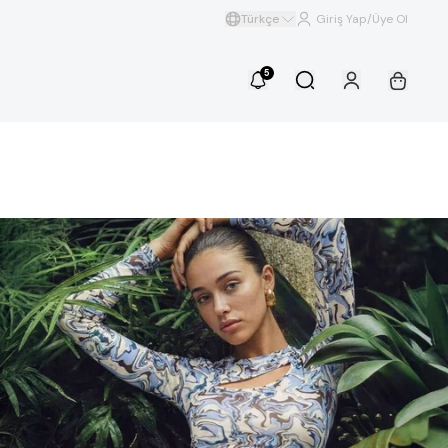
Türkçe
Giriş Yap/Üye Ol
5