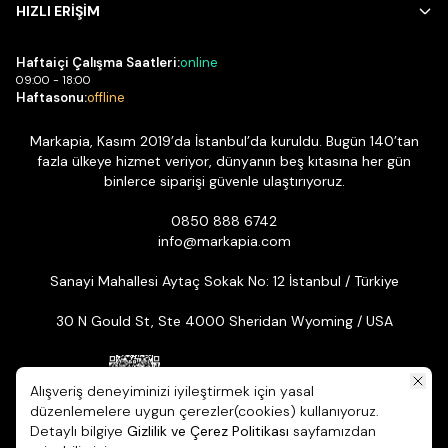
HIZLI ERİŞİM
Haftaiçi Çalışma Saatleri:
online
09:00 - 18:00
Haftasonu:
offline
Markapia, Kasım 2019’da İstanbul’da kuruldu. Bugün 140’tan
fazla ülkeye hizmet veriyor, dünyanın beş kıtasına her gün
binlerce siparişi güvenle ulaştırıyoruz.
0850 888 6742
info@markapia.com
Sanayi Mahallesi Aytaç Sokak No: 12 İstanbul / Türkiye
30 N Gould St, Ste 4000 Sheridan Wyoming / USA
Alışveriş deneyiminizi iyileştirmek için yasal
düzenlemelere uygun çerezler(cookies) kullanıyoruz.
Detaylı bilgiye
Gizlilik ve Çerez Politikası
sayfamızdan
© 2026 Markapia | Tüm Hakları Saklıdır. ikas E-ticaret Altyapısıyla