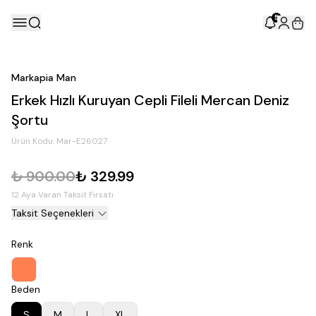
5
Markapia Man
Erkek Hızlı Kuruyan Cepli Fileli Mercan Deniz
Şortu
Ürün Kodu:
Mar-E26027
₺ 900.00
₺ 329.99
12 Aya Varan Taksit Fırsatı
Taksit Seçenekleri
Renk
Beden
S
M
L
XL