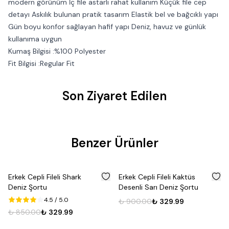
modern görünüm İç file astarlı rahat kullanım Küçük file cep
detayı Askılık bulunan pratik tasarım Elastik bel ve bağcıklı yapı
Gün boyu konfor sağlayan hafif yapı Deniz, havuz ve günlük
kullanıma uygun
Kumaş Bilgisi :%100 Polyester
Fit Bilgisi :Regular Fit
Son Ziyaret Edilen
Benzer Ürünler
%
61
%
63
Erkek Cepli Fileli Shark
Erkek Cepli Fileli Kaktüs
Deniz Şortu
Desenli Sarı Deniz Şortu
4.5
/ 5.0
₺ 900.00
₺ 329.99
₺ 850.00
₺ 329.99