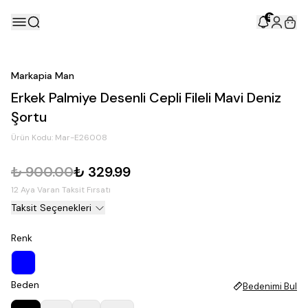
5
Markapia Man
Erkek Palmiye Desenli Cepli Fileli Mavi Deniz
Şortu
Ürün Kodu:
Mar-E26008
₺ 900.00
₺ 329.99
12 Aya Varan Taksit Fırsatı
Taksit Seçenekleri
Renk
Beden
Bedenimi Bul