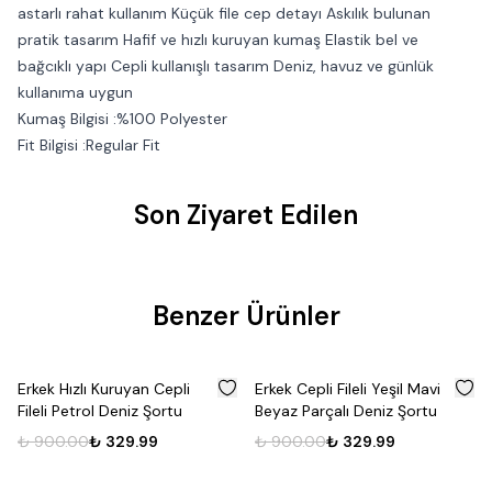
astarlı rahat kullanım Küçük file cep detayı Askılık bulunan
pratik tasarım Hafif ve hızlı kuruyan kumaş Elastik bel ve
bağcıklı yapı Cepli kullanışlı tasarım Deniz, havuz ve günlük
kullanıma uygun
Kumaş Bilgisi :%100 Polyester
Fit Bilgisi :Regular Fit
Son Ziyaret Edilen
Benzer Ürünler
%
63
%
63
Erkek Hızlı Kuruyan Cepli
Erkek Cepli Fileli Yeşil Mavi
Fileli Petrol Deniz Şortu
Beyaz Parçalı Deniz Şortu
₺ 900.00
₺ 329.99
₺ 900.00
₺ 329.99