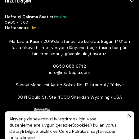
HIZLI ERİŞİM
Haftaiçi Çalışma Saatleri:
online
09:00 - 18:00
Haftasonu:
offline
Markapia, Kasım 2019’da İstanbul’da kuruldu. Bugün 140’tan
fazla ülkeye hizmet veriyor, dünyanın beş kıtasına her gün
binlerce siparişi güvenle ulaştırıyoruz.
0850 888 6742
info@markapia.com
Sanayi Mahallesi Aytaç Sokak No: 12 İstanbul / Türkiye
30 N Gould St, Ste 4000 Sheridan Wyoming / USA
Alışveriş deneyiminizi iyileştirmek için yasal
düzenlemelere uygun çerezler(cookies) kullanıyoruz.
Detaylı bilgiye
Gizlilik ve Çerez Politikası
sayfamızdan
© 2026 Markapia | Tüm Hakları Saklıdır. ikas E-ticaret Altyapısıyla
erişebilirsiniz.