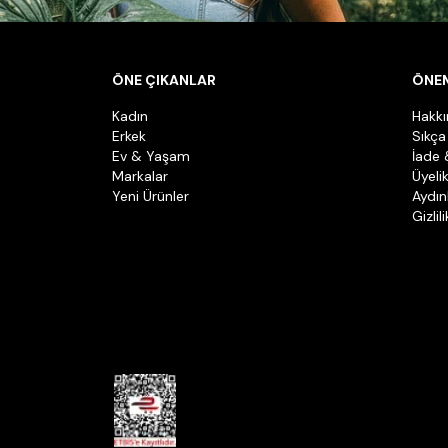
ÖNE ÇIKANLAR
ÖNEM
Kadın
Hakk
Erkek
Sıkça
Ev & Yaşam
İade 
Markalar
Üyeli
Yeni Ürünler
Aydın
Gizlil