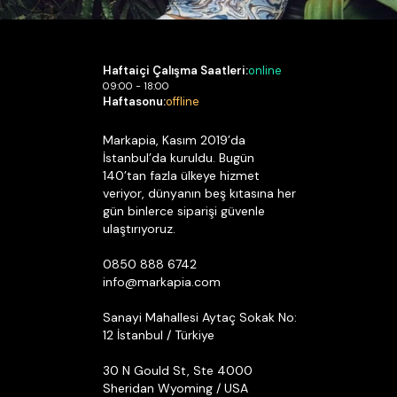
Haftaiçi Çalışma Saatleri:
online
09:00 - 18:00
Haftasonu:
offline
Markapia, Kasım 2019’da
İstanbul’da kuruldu. Bugün
140’tan fazla ülkeye hizmet
veriyor, dünyanın beş kıtasına her
gün binlerce siparişi güvenle
ulaştırıyoruz.
0850 888 6742
info@markapia.com
Sanayi Mahallesi Aytaç Sokak No:
12 İstanbul / Türkiye
30 N Gould St, Ste 4000
Sheridan Wyoming / USA