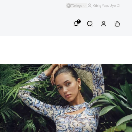
Türkçe
Giriş Yap/Üye Ol
5