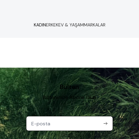
KADIN
ERKEK
EV & YAŞAM
MARKALAR
Bülten
Bültenimize Abone Olun