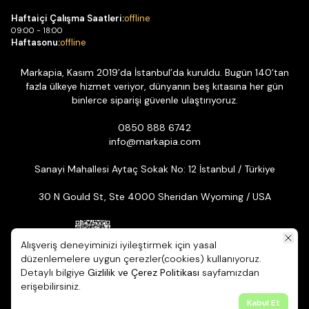
Haftaiçi Çalışma Saatleri:
offline
09:00 - 18:00
Haftasonu:
offline
Markapia, Kasım 2019’da İstanbul’da kuruldu. Bugün 140’tan
fazla ülkeye hizmet veriyor, dünyanın beş kıtasına her gün
binlerce siparişi güvenle ulaştırıyoruz.
0850 888 6742
info@markapia.com
Sanayi Mahallesi Aytaç Sokak No: 12 İstanbul / Türkiye
30 N Gould St, Ste 4000 Sheridan Wyoming / USA
Alışveriş deneyiminizi iyileştirmek için yasal
düzenlemelere uygun çerezler(cookies) kullanıyoruz.
Detaylı bilgiye
Gizlilik ve Çerez Politikası
sayfamızdan
© 2026 Markapia | Tüm Hakları Saklıdır. ikas E-ticaret Altyapısıyla
erişebilirsiniz.
Hazırlanmıştır.
Kabul Et