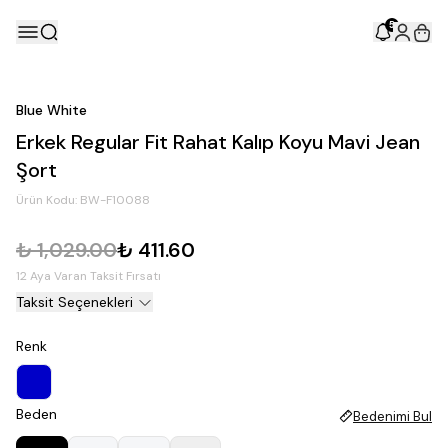
5
Blue White
Erkek Regular Fit Rahat Kalıp Koyu Mavi Jean
Şort
Ürün Kodu:
BW-F10088
₺ 1,029.00
₺ 411.60
12 Aya Varan Taksit Fırsatı
Taksit Seçenekleri
Renk
Beden
Bedenimi Bul