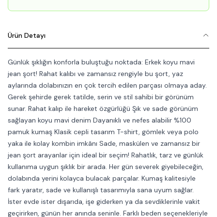
Ürün Detayı
Günlük şıklığın konforla buluştuğu noktada: Erkek koyu mavi
jean şort! Rahat kalıbı ve zamansız rengiyle bu şort, yaz
aylarında dolabınızın en çok tercih edilen parçası olmaya aday.
Gerek şehirde gerek tatilde, serin ve stil sahibi bir görünüm
sunar. Rahat kalıp ile hareket özgürlüğü Şık ve sade görünüm
sağlayan koyu mavi denim Dayanıklı ve nefes alabilir %100
pamuk kumaş Klasik cepli tasarım T-shirt, gömlek veya polo
yaka ile kolay kombin imkânı Sade, maskülen ve zamansız bir
jean şort arayanlar için ideal bir seçim! Rahatlık, tarz ve günlük
kullanıma uygun şıklık bir arada. Her gün severek giyebileceğin,
dolabında yerini kolayca bulacak parçalar. Kumaş kalitesiyle
fark yaratır, sade ve kullanışlı tasarımıyla sana uyum sağlar.
İster evde ister dışarıda, işe giderken ya da sevdiklerinle vakit
geçirirken, günün her anında seninle. Farklı beden seçenekleriyle