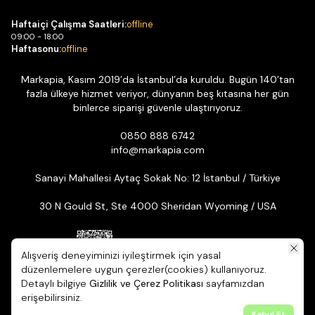
Haftaiçi Çalışma Saatleri:
offline
09:00 - 18:00
Haftasonu:
offline
Markapia, Kasım 2019’da İstanbul’da kuruldu. Bugün 140’tan
fazla ülkeye hizmet veriyor, dünyanın beş kıtasına her gün
binlerce siparişi güvenle ulaştırıyoruz.
0850 888 6742
info@markapia.com
Sanayi Mahallesi Aytaç Sokak No: 12 İstanbul / Türkiye
30 N Gould St, Ste 4000 Sheridan Wyoming / USA
Alışveriş deneyiminizi iyileştirmek için yasal
düzenlemelere uygun çerezler(cookies) kullanıyoruz.
Detaylı bilgiye
Gizlilik ve Çerez Politikası
sayfamızdan
© 2026 Markapia | Tüm Hakları Saklıdır. ikas E-ticaret Altyapısıyla
erişebilirsiniz.
Hazırlanmıştır.
Kabul Et