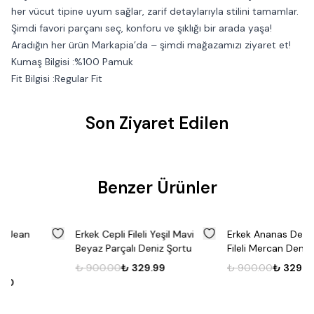
her vücut tipine uyum sağlar, zarif detaylarıyla stilini tamamlar.
Şimdi favori parçanı seç, konforu ve şıklığı bir arada yaşa!
Aradığın her ürün Markapia’da – şimdi mağazamızı ziyaret et!
Kumaş Bilgisi :%100 Pamuk
Fit Bilgisi :Regular Fit
Son Ziyaret Edilen
Benzer Ürünler
%
63
%
63
Erkek Cepli Fileli Yeşil Mavi
Erkek Ananas Desenli Cepli
Beyaz Parçalı Deniz Şortu
Fileli Mercan Deniz Şortu
₺ 900.00
₺ 329.99
₺ 900.00
₺ 329.99