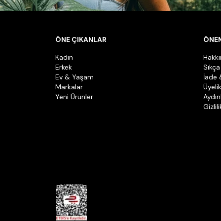
ÖNE ÇIKANLAR
ÖNEM
Kadın
Hakk
Erkek
Sıkça
Ev & Yaşam
İade 
Markalar
Üyeli
Yeni Ürünler
Aydın
Gizlil