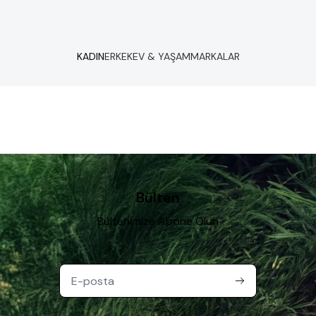
KADIN
ERKEK
EV & YAŞAM
MARKALAR
Bülten
Bültenimize Abone Olun