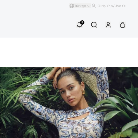
Türkçe
Giriş Yap/Üye Ol
5