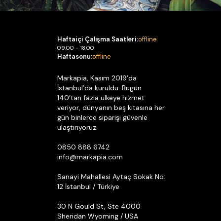
Haftaiçi Çalışma Saatleri:
offline
09:00 - 18:00
Haftasonu:
offline
Markapia, Kasım 2019’da
İstanbul’da kuruldu. Bugün
140’tan fazla ülkeye hizmet
veriyor, dünyanın beş kıtasına her
gün binlerce siparişi güvenle
ulaştırıyoruz.
0850 888 6742
info@markapia.com
Sanayi Mahallesi Aytaç Sokak No:
12 İstanbul / Türkiye
30 N Gould St, Ste 4000
Sheridan Wyoming / USA