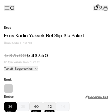
5
Eros
Eros Kadın Yüksek Bel Slip 3lü Paket
Ürün Kodu:
ERSK710
₺ 875.00
₺ 437.50
12 Aya Varan Taksit Fırsatı
Taksit Seçenekleri
Renk
Beden
Bedenimi Bul
36
38
40
42
44
Son 1
Son 1
Son 2