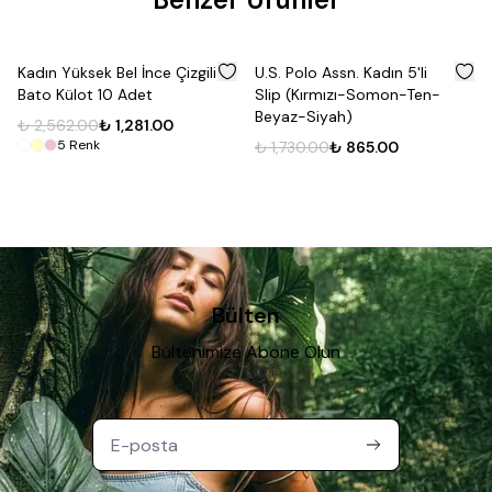
%
50
%
50
Kadın Yüksek Bel İnce Çizgili
U.S. Polo Assn. Kadın 5'li
Bato Külot 10 Adet
Slip (Kırmızı-Somon-Ten-
Beyaz-Siyah)
₺ 2,562.00
₺ 1,281.00
5
Renk
₺ 1,730.00
₺ 865.00
Bülten
Bültenimize Abone Olun