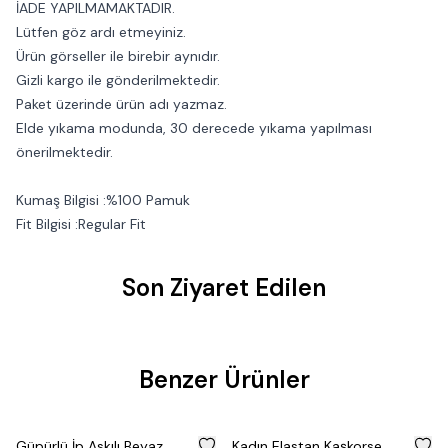
İADE YAPILMAMAKTADIR.
Lütfen göz ardı etmeyiniz.
Ürün görseller ile birebir aynıdır.
Gizli kargo ile gönderilmektedir.
Paket üzerinde ürün adı yazmaz.
Elde yıkama modunda, 30 derecede yıkama yapılması
önerilmektedir.
Kumaş Bilgisi :%100 Pamuk
Fit Bilgisi :Regular Fit
Son Ziyaret Edilen
Benzer Ürünler
%
50
%
50
Güpürlü İp Askılı Beyaz
Kadın Elastan Kaşkorse