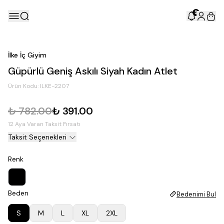
5
İlke İç Giyim
Güpürlü Geniş Askılı Siyah Kadın Atlet
Ürün Kodu:
ILKE-2207
₺ 782.00
₺ 391.00
12 Aya Varan Taksit Fırsatı
Taksit Seçenekleri
Renk
Beden
Bedenimi Bul
S
M
L
XL
2XL