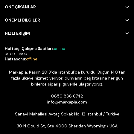
ÖNE ÇIKANLAR
ÖNEMLİ BİLGİLER
HIZLI ERİŞİM
Haftaiçi Çalışma Saatleri:
online
09:00 - 18:00
Haftasonu:
offline
Markapia, Kasım 2019’da İstanbul’da kuruldu. Bugün 140’tan
fazla ülkeye hizmet veriyor, dünyanın beş kıtasına her gün
binlerce siparişi güvenle ulaştırıyoruz.
0850 888 6742
info@markapia.com
Sanayi Mahallesi Aytaç Sokak No: 12 İstanbul / Türkiye
30 N Gould St, Ste 4000 Sheridan Wyoming / USA