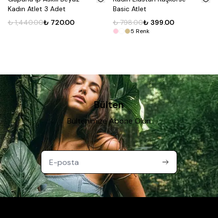
Kadın Atlet 3 Adet
Basic Atlet
₺ 1,440.00
₺ 720.00
₺ 798.00
₺ 399.00
5
Renk
Bülten
Bültenimize Abone Olun