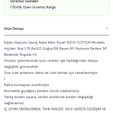
Ücretsiz Gönderi
1.500₺ Üzeri Ücretsiz Kargo
Ürün Detayı
Kadın Güpürlü Geniş Askılı Atlet Siyah %100 COTTON Modelin
ölçüleri: Boy:1,79 Bel:62 Göğüs:86 Basen:90 Numune Bedeni 'M'
Bedendir Regular Fit
Stüdyo çekimlerinde ürün renkleri ışık farklılığından dolayı
değişiklik gösterebilir.
Size özel anlarınızı daha da özel kılmak için tasarlanmıştır.
1.
Kalite kumaştan üretilmiştir.
Normalde giydiğiniz bedeni tercih edebilirsiniz.
Yanlış beden sipariş verilen ürünlerde beden değişikliği
sağlanamaz.
İÇ GİYİM ÜRÜNLERİNDE TKHK MADDE 48/3 GEREĞİ DEĞİŞİM VE