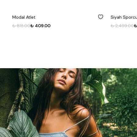
%
50
Modal Atlet
Siyah Sporcu
₺ 818.00
₺ 409.00
₺ 2,499.00
₺