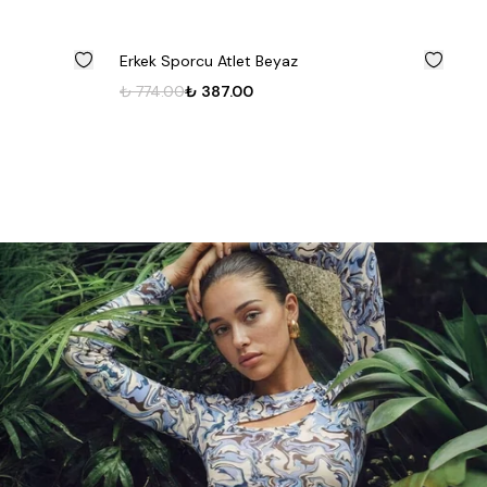
%
50
%
50
Erkek Sporcu Atlet Beyaz
Li
₺ 774.00
₺ 387.00
₺ 