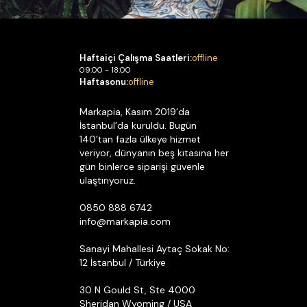
Haftaiçi Çalışma Saatleri:
offline
09:00 - 18:00
Haftasonu:
offline
Markapia, Kasım 2019’da
İstanbul’da kuruldu. Bugün
140’tan fazla ülkeye hizmet
veriyor, dünyanın beş kıtasına her
gün binlerce siparişi güvenle
ulaştırıyoruz.
0850 888 6742
info@markapia.com
Sanayi Mahallesi Aytaç Sokak No:
12 İstanbul / Türkiye
30 N Gould St, Ste 4000
Sheridan Wyoming / USA