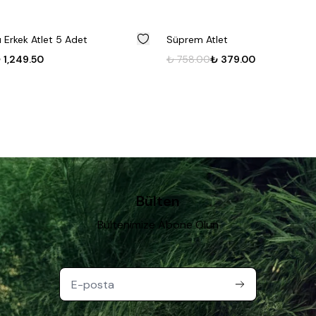
%
50
 Erkek Atlet 5 Adet
Süprem Atlet
 1,249.50
₺ 758.00
₺ 379.00
Bülten
Bültenimize Abone Olun