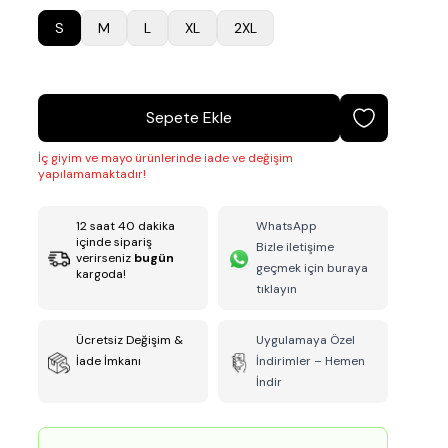
S
M
L
XL
2XL
Sepete Ekle
İç giyim ve mayo ürünlerinde iade ve değişim
yapılamamaktadır!
12
saat
40
dakika
WhatsApp
içinde sipariş
Bizle iletişime
verirseniz
bugün
geçmek için buraya
kargoda!
tıklayın
Ücretsiz Değişim &
Uygulamaya Özel
İade İmkanı
İndirimler – Hemen
İndir