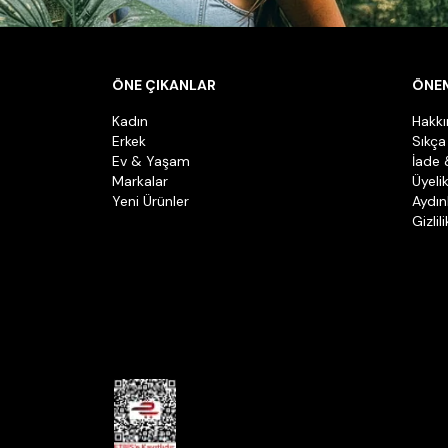
ÖNE ÇIKANLAR
ÖNEM
Kadın
Hakk
Erkek
Sıkça
Ev & Yaşam
İade 
Markalar
Üyeli
Yeni Ürünler
Aydın
Gizlil