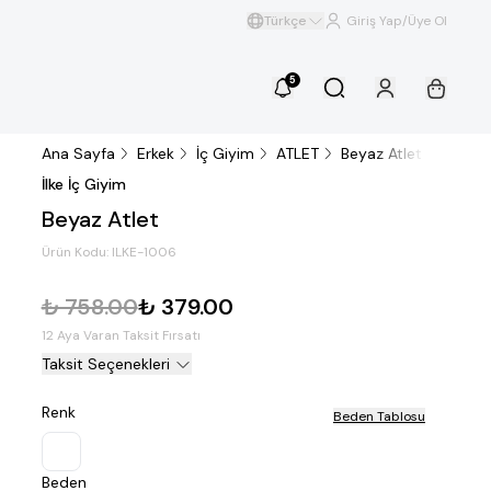
Türkçe
Giriş Yap/Üye Ol
5
Ana Sayfa
Erkek
İç Giyim
ATLET
Beyaz Atlet
İlke İç Giyim
Beyaz Atlet
Ürün Kodu:
ILKE-1006
₺ 758.00
₺ 379.00
12 Aya Varan Taksit Fırsatı
Taksit Seçenekleri
Renk
Beden Tablosu
Beden