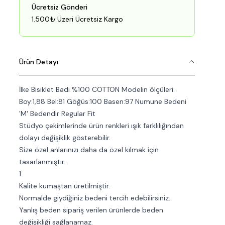
Ücretsiz Gönderi
1.500₺ Üzeri Ücretsiz Kargo
Ürün Detayı
İlke Bisiklet Badi %100 COTTON Modelin ölçüleri:
Boy:1,88 Bel:81 Göğüs:100 Basen:97 Numune Bedeni
'M' Bedendir Regular Fit
Stüdyo çekimlerinde ürün renkleri ışık farklılığından
dolayı değişiklik gösterebilir.
Size özel anlarınızı daha da özel kılmak için
tasarlanmıştır.
1.
Kalite kumaştan üretilmiştir.
Normalde giydiğiniz bedeni tercih edebilirsiniz.
Yanlış beden sipariş verilen ürünlerde beden
değişikliği sağlanamaz.