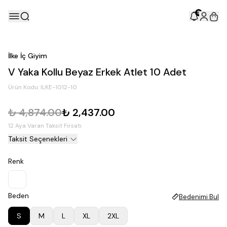
5
İlke İç Giyim
V Yaka Kollu Beyaz Erkek Atlet 10 Adet
Ürün Kodu:
ILKE-1012-10
₺ 4,874.00
₺ 2,437.00
12 Aya Varan Taksit Fırsatı
Taksit Seçenekleri
Renk
Beden
Bedenimi Bul
S
M
L
XL
2XL