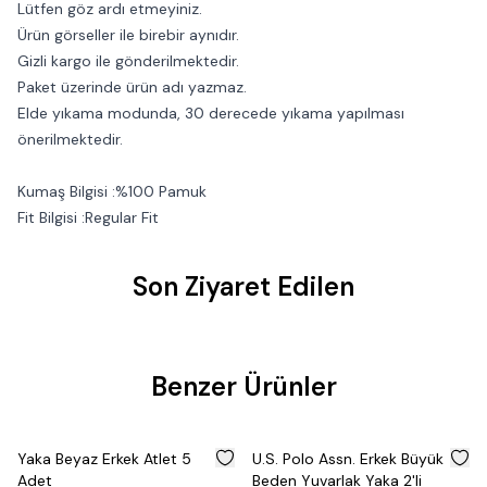
Lütfen göz ardı etmeyiniz.
Ürün görseller ile birebir aynıdır.
Gizli kargo ile gönderilmektedir.
Paket üzerinde ürün adı yazmaz.
Elde yıkama modunda, 30 derecede yıkama yapılması
önerilmektedir.
Kumaş Bilgisi :%100 Pamuk
Fit Bilgisi :Regular Fit
Son Ziyaret Edilen
Benzer Ürünler
%
50
%
50
Yaka Beyaz Erkek Atlet 5
U.S. Polo Assn. Erkek Büyük
Adet
Beden Yuvarlak Yaka 2'li