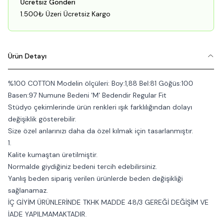
Ücretsiz Gönderi
1.500₺ Üzeri Ücretsiz Kargo
Ürün Detayı
%100 COTTON Modelin ölçüleri: Boy:1,88 Bel:81 Göğüs:100
Basen:97 Numune Bedeni 'M' Bedendir Regular Fit
Stüdyo çekimlerinde ürün renkleri ışık farklılığından dolayı
değişiklik gösterebilir.
Size özel anlarınızı daha da özel kılmak için tasarlanmıştır.
1.
Kalite kumaştan üretilmiştir.
Normalde giydiğiniz bedeni tercih edebilirsiniz.
Yanlış beden sipariş verilen ürünlerde beden değişikliği
sağlanamaz.
İÇ GİYİM ÜRÜNLERİNDE TKHK MADDE 48/3 GEREĞİ DEĞİŞİM VE
İADE YAPILMAMAKTADIR.