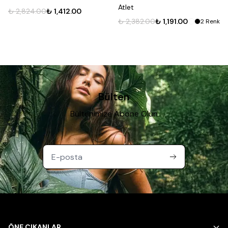
Atlet
₺ 2,824.00
₺ 1,412.00
₺ 2,382.00
₺ 1,191.00
2
Renk
Bülten
Bültenimize Abone Olun
ÖNE ÇIKANLAR