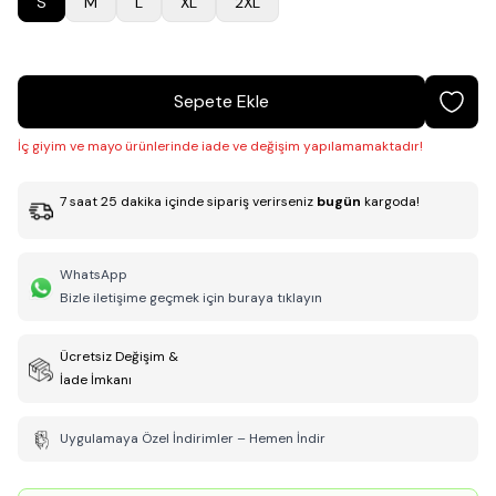
S
M
L
XL
2XL
Sepete Ekle
İç giyim ve mayo ürünlerinde iade ve değişim yapılamamaktadır!
7
saat
25
dakika
içinde sipariş verirseniz
bugün
kargoda!
WhatsApp
Bizle iletişime geçmek için buraya tıklayın
Ücretsiz Değişim &
İade İmkanı
Uygulamaya Özel İndirimler – Hemen İndir