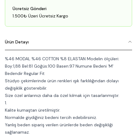
Ücretsiz Gönderi
1.500₺ Üzeri Ücretsiz Kargo
Ürün Detayı
%46 MODAL %46 COTTON %8 ELASTAN Modelin ölçüleri:
Boy:1,88 Bel:81 Göğüs:100 Basen:97 Numune Bedeni 'M'
Bedendir Regular Fit
Stüdyo çekimlerinde ürün renkleri ışık farklılığından dolayı
değişiklik gösterebilir.
Size özel anlarınızı daha da özel kılmak için tasarlanmıştır.
1.
Kalite kumaştan üretilmiştir.
Normalde giydiğiniz bedeni tercih edebilirsiniz.
Yanlış beden sipariş verilen ürünlerde beden değişikliği
sağlanamaz.