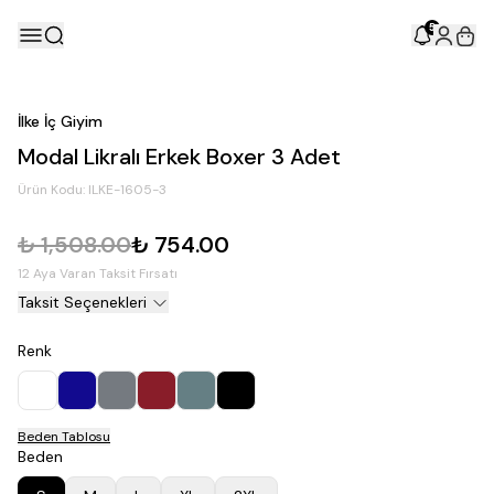
5
İlke İç Giyim
Modal Likralı Erkek Boxer 3 Adet
Ürün Kodu:
ILKE-1605-3
₺ 1,508.00
₺ 754.00
12 Aya Varan Taksit Fırsatı
Taksit Seçenekleri
Renk
Beden Tablosu
Beden