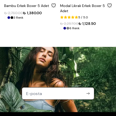
%
50
%
50
Bambu Erkek Boxer 5 Adet
Modal Likralı Erkek Boxer 5
Adet
₺ 2,760.00
₺ 1,380.00
5
/ 5.0
3
Renk
₺ 2,257.00
₺ 1,128.50
6
Renk
Bülten
Bültenimize Abone Olun