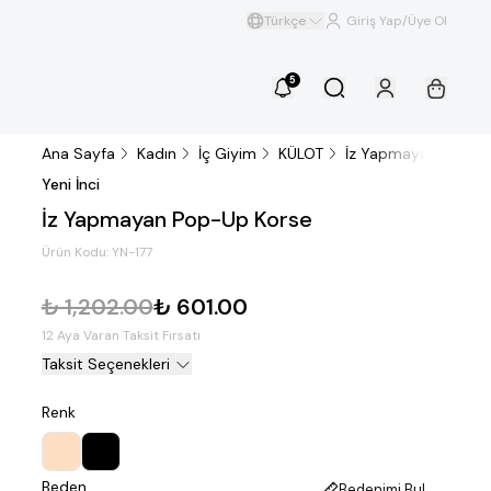
Türkçe
Giriş Yap/Üye Ol
5
Ana Sayfa
Kadın
İç Giyim
KÜLOT
İz Yapmayan Pop-U
Yeni İnci
İz Yapmayan Pop-Up Korse
Ürün Kodu:
YN-177
₺ 1,202.00
₺ 601.00
12 Aya Varan Taksit Fırsatı
Taksit Seçenekleri
Renk
Beden
Bedenimi Bul