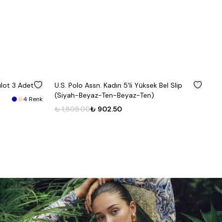
%
50
%
50
lot 3 Adet
U.S. Polo Assn. Kadın 5'li Yüksek Bel Slip
Ka
(Siyah-Beyaz-Ten-Beyaz-Ten)
₺
4
Renk
₺ 1,805.00
₺ 902.50