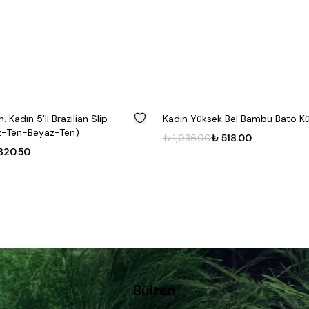
%
50
. Kadın 5'li Brazilian Slip
Kadın Yüksek Bel Bambu Bato Kü
z-Ten-Beyaz-Ten)
₺ 1,036.00
₺ 518.00
820.50
Bülten