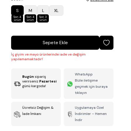
S
M
L
XL
Son 4
Son 4
Son 3
ürün
ürün
ürün
Sepete Ekle
İç giyim ve mayo ürünlerinde iade ve değişim
yapılamamaktadır!
WhatsApp
Bugün
sipariş
Bizle iletişime
verirseniz
Pazartesi
günü kargoda!
geçmek için buraya
tıklayın
Ücretsiz Değişim &
Uygulamaya Özel
İade İmkanı
İndirimler – Hemen
İndir