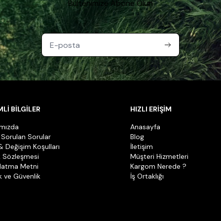
Bültenimize Abone Olun
Lİ BİLGİLER
HIZLI ERİŞİM
ımızda
Anasayfa
 Sorulan Sorular
Blog
& Değişim Koşulları
İletişim
k Sözleşmesi
Müşteri Hizmetleri
latma Metni
Kargom Nerede ?
ik ve Güvenlik
İş Ortaklığı