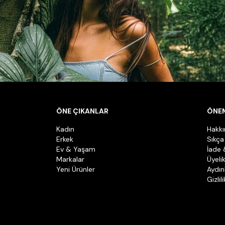
ÖNE ÇIKANLAR
ÖNEM
Kadın
Hakk
Erkek
Sıkça
Ev & Yaşam
İade 
Markalar
Üyeli
Yeni Ürünler
Aydın
Gizlil