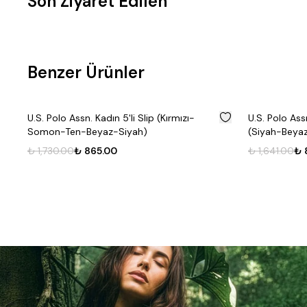
Son Ziyaret Edilen
Benzer Ürünler
%
50
U.S. Polo Assn. Kadın 5'li Slip (Kırmızı-
U.S. Polo Assn
Somon-Ten-Beyaz-Siyah)
(Siyah-Beya
enk
₺ 1,730.00
₺ 865.00
₺ 1,641.00
₺ 