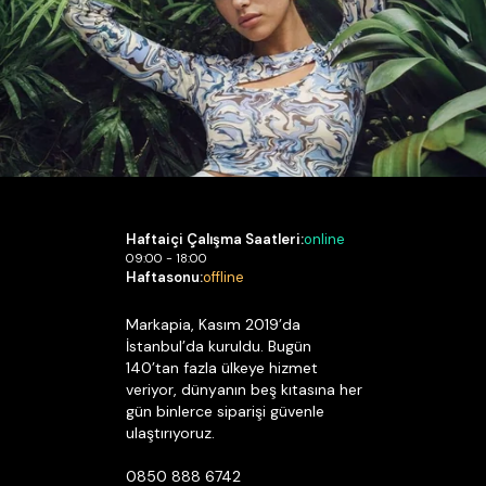
Haftaiçi Çalışma Saatleri:
online
09:00 - 18:00
Haftasonu:
offline
Markapia, Kasım 2019’da
İstanbul’da kuruldu. Bugün
140’tan fazla ülkeye hizmet
veriyor, dünyanın beş kıtasına her
gün binlerce siparişi güvenle
ulaştırıyoruz.
0850 888 6742