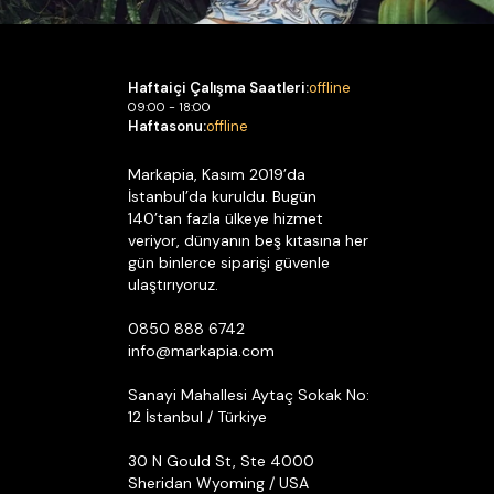
Haftaiçi Çalışma Saatleri:
offline
09:00 - 18:00
Haftasonu:
offline
Markapia, Kasım 2019’da
İstanbul’da kuruldu. Bugün
140’tan fazla ülkeye hizmet
veriyor, dünyanın beş kıtasına her
gün binlerce siparişi güvenle
ulaştırıyoruz.
0850 888 6742
info@markapia.com
Sanayi Mahallesi Aytaç Sokak No:
12 İstanbul / Türkiye
30 N Gould St, Ste 4000
Sheridan Wyoming / USA