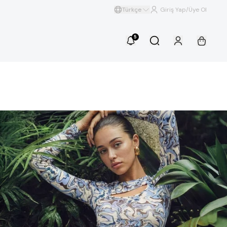
Türkçe
Giriş Yap/Üye Ol
5