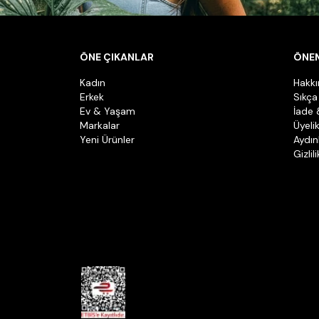
ÖNE ÇIKANLAR
ÖNEM
Kadın
Hakk
Erkek
Sıkça
Ev & Yaşam
İade 
Markalar
Üyeli
Yeni Ürünler
Aydın
Gizlil