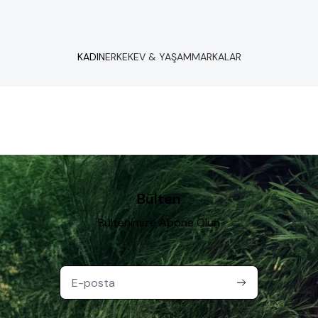
KADIN
ERKEK
EV & YAŞAM
MARKALAR
Bülten
Bültenimize Abone Olun