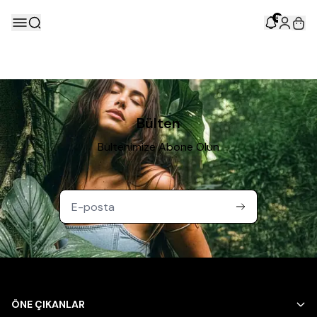
5
Bülten
Bültenimize Abone Olun
ÖNE ÇIKANLAR