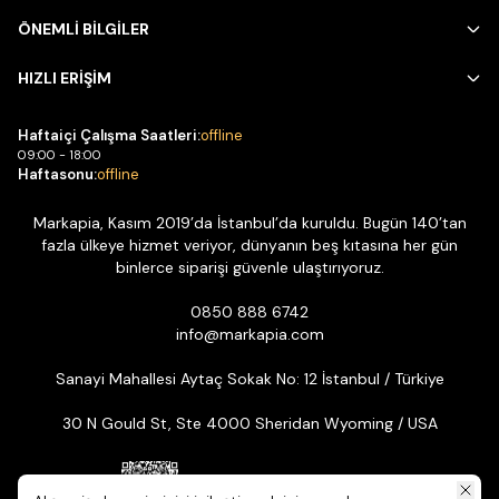
ÖNEMLİ BİLGİLER
HIZLI ERİŞİM
Haftaiçi Çalışma Saatleri:
offline
09:00 - 18:00
Haftasonu:
offline
Markapia, Kasım 2019’da İstanbul’da kuruldu. Bugün 140’tan
fazla ülkeye hizmet veriyor, dünyanın beş kıtasına her gün
binlerce siparişi güvenle ulaştırıyoruz.
0850 888 6742
info@markapia.com
Sanayi Mahallesi Aytaç Sokak No: 12 İstanbul / Türkiye
30 N Gould St, Ste 4000 Sheridan Wyoming / USA