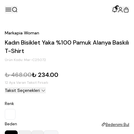
5
Markapia Woman
Kadın Bisiklet Yaka %100 Pamuk Alanya Baskılı
T-Shirt
Ürün Kodu:
Mar-C25072
₺ 468.00
₺ 234.00
12 Aya Varan Taksit Fırsatı
Taksit Seçenekleri
Renk
Beden
Bedenimi Bul