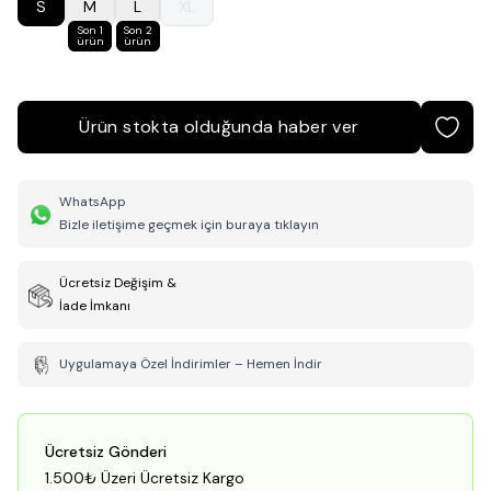
S
M
L
XL
Son 1
Son 2
ürün
ürün
Ürün stokta olduğunda haber ver
WhatsApp
Bizle iletişime geçmek için buraya tıklayın
Ücretsiz Değişim &
İade İmkanı
Uygulamaya Özel İndirimler – Hemen İndir
Ücretsiz Gönderi
1.500₺ Üzeri Ücretsiz Kargo