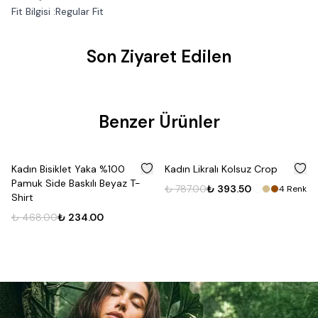
Fit Bilgisi :Regular Fit
Son Ziyaret Edilen
Benzer Ürünler
%
50
%
50
Kadın Bisiklet Yaka %100
Kadın Likralı Kolsuz Crop
Pamuk Side Baskılı Beyaz T-
₺ 787.00
₺ 393.50
4
Renk
Shirt
₺ 468.00
₺ 234.00