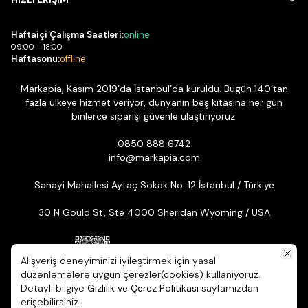
Haftaiçi Çalışma Saatleri:
online
09:00 - 18:00
Haftasonu:
offline
Markapia, Kasım 2019’da İstanbul’da kuruldu. Bugün 140’tan
fazla ülkeye hizmet veriyor, dünyanın beş kıtasına her gün
binlerce siparişi güvenle ulaştırıyoruz.
0850 888 6742
info@markapia.com
Sanayi Mahallesi Aytaç Sokak No: 12 İstanbul / Türkiye
30 N Gould St, Ste 4000 Sheridan Wyoming / USA
Alışveriş deneyiminizi iyileştirmek için yasal
düzenlemelere uygun çerezler(cookies) kullanıyoruz.
Detaylı bilgiye
Gizlilik ve Çerez Politikası
sayfamızdan
© 2026 Markapia | Tüm Hakları Saklıdır. ikas E-ticaret Altyapısıyla
erişebilirsiniz.