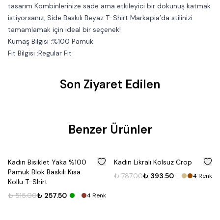
tasarım Kombinlerinize sade ama etkileyici bir dokunuş katmak
istiyorsanız, Side Baskılı Beyaz T-Shirt Markapia’da stilinizi
tamamlamak için ideal bir seçenek!
Kumaş Bilgisi :%100 Pamuk
Fit Bilgisi :Regular Fit
Son Ziyaret Edilen
Benzer Ürünler
%
50
%
50
Kadın Bisiklet Yaka %100
Kadın Likralı Kolsuz Crop
Pamuk Blok Baskılı Kısa
₺ 787.00
₺ 393.50
4
Renk
Kollu T-Shirt
₺ 515.00
₺ 257.50
4
Renk