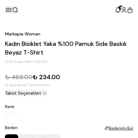
5
Markapia Woman
Kadın Bisiklet Yaka %100 Pamuk Side Baskılı
Beyaz T-Shirt
Ürün Kodu:
Mar-C25067
₺ 468.00
₺ 234.00
12 Aya Varan Taksit Fırsatı
Taksit Seçenekleri
Renk
Beden
Bedenimi Bul