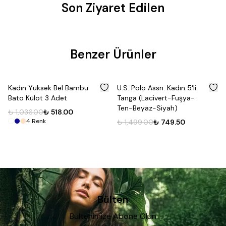
Son Ziyaret Edilen
Benzer Ürünler
%
50
%
50
Kadın Yüksek Bel Bambu
U.S. Polo Assn. Kadın 5'li
Bato Külot 3 Adet
Tanga (Lacivert-Fuşya-
Ten-Beyaz-Siyah)
₺ 1,036.00
₺ 518.00
4
Renk
₺ 1,499.00
₺ 749.50
Bülten
Bültenimize Abone Olun