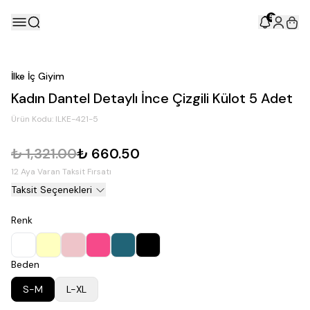
5
İlke İç Giyim
Kadın Dantel Detaylı İnce Çizgili Külot 5 Adet
Ürün Kodu:
ILKE-421-5
₺ 1,321.00
₺ 660.50
12 Aya Varan Taksit Fırsatı
Taksit Seçenekleri
Renk
Beden
S-M
L-XL