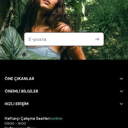
Bülten
Bültenimize Abone Olun
ÖNE ÇIKANLAR
ÖNEMLİ BİLGİLER
HIZLI ERİŞİM
Haftaiçi Çalışma Saatleri:
online
09:00 - 18:00