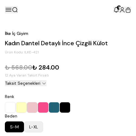
5
İlke İç Giyim
Kadın Dantel Detaylı İnce Çizgili Külot
Ürün Kodu:
ILKE-421
₺ 568.00
₺ 284.00
12 Aya Varan Taksit Fırsatı
Taksit Seçenekleri
Renk
Beden
S-M
L-XL