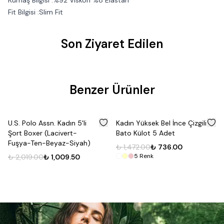
Kumaş Bilgisi :%92 Viskon %8 Elastan
Fit Bilgisi :Slim Fit
Son Ziyaret Edilen
Benzer Ürünler
%
50
%
50
U.S. Polo Assn. Kadın 5'li
Kadın Yüksek Bel İnce Çizgili
Şort Boxer (Lacivert-
Bato Külot 5 Adet
Fuşya-Ten-Beyaz-Siyah)
₺ 1,472.00
₺ 736.00
5
Renk
₺ 2,019.00
₺ 1,009.50