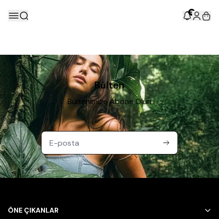
5
Bülten
Bültenimize Abone Olun
ÖNE ÇIKANLAR