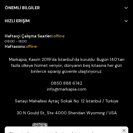
ÖNEMLİ BİLGİLER
HIZLI ERİŞİM
Haftaiçi Çalışma Saatleri:
offline
09:00 - 18:00
Haftasonu:
offline
Markapia, Kasım 2019’da İstanbul’da kuruldu. Bugün 140’tan
fazla ülkeye hizmet veriyor, dünyanın beş kıtasına her gün
binlerce siparişi güvenle ulaştırıyoruz.
0850 888 6742
info@markapia.com
Sanayi Mahallesi Aytaç Sokak No: 12 İstanbul / Türkiye
30 N Gould St, Ste 4000 Sheridan Wyoming / USA