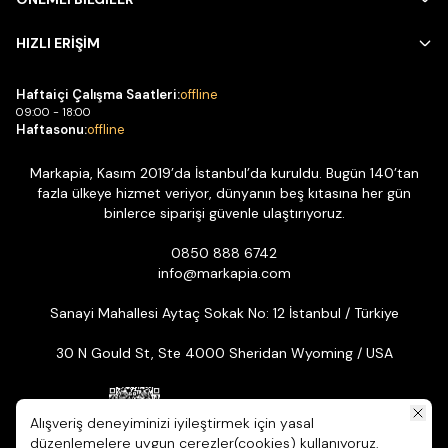
HIZLI ERİŞİM
Haftaiçi Çalışma Saatleri:
offline
09:00 - 18:00
Haftasonu:
offline
Markapia, Kasım 2019’da İstanbul’da kuruldu. Bugün 140’tan
fazla ülkeye hizmet veriyor, dünyanın beş kıtasına her gün
binlerce siparişi güvenle ulaştırıyoruz.
0850 888 6742
info@markapia.com
Sanayi Mahallesi Aytaç Sokak No: 12 İstanbul / Türkiye
30 N Gould St, Ste 4000 Sheridan Wyoming / USA
Alışveriş deneyiminizi iyileştirmek için yasal
düzenlemelere uygun çerezler(cookies) kullanıyoruz.