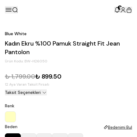
5
Blue White
Kadın Ekru %100 Pamuk Straight Fit Jean
Pantolon
Ürün Kodu:
BW-H26050
₺ 1,799.00
₺ 899.50
12 Aya Varan Taksit Fırsatı
Taksit Seçenekleri
Renk
Beden
Bedenimi Bul