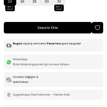
24
26
28
30
32
Son 1
Son 2
ürün
ürün
Sepete Ekle
Bugün
sipariş verirseniz
Pazartesi
günü kargoda!
WhatsApp
Bizle iletişime geçmek için buraya tıklayın
Ücretsiz Değişim &
İade İmkanı
Uygulamaya Özel İndirimler – Hemen İndir