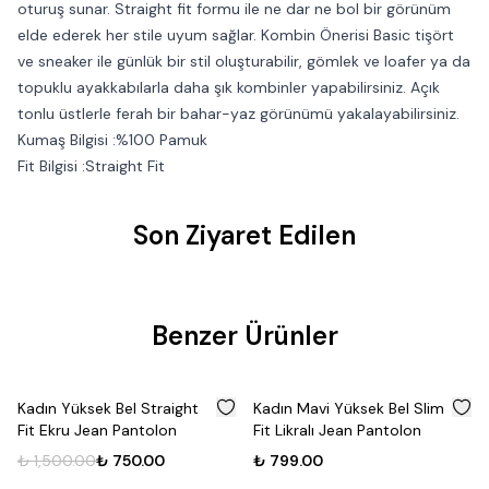
oturuş sunar. Straight fit formu ile ne dar ne bol bir görünüm
elde ederek her stile uyum sağlar. Kombin Önerisi Basic tişört
ve sneaker ile günlük bir stil oluşturabilir, gömlek ve loafer ya da
topuklu ayakkabılarla daha şık kombinler yapabilirsiniz. Açık
tonlu üstlerle ferah bir bahar-yaz görünümü yakalayabilirsiniz.
Kumaş Bilgisi :%100 Pamuk
Fit Bilgisi :Straight Fit
Son Ziyaret Edilen
Benzer Ürünler
Yeni
%
50
Kadın Yüksek Bel Straight
Kadın Mavi Yüksek Bel Slim
Fit Ekru Jean Pantolon
Fit Likralı Jean Pantolon
₺ 1,500.00
₺ 750.00
₺ 799.00