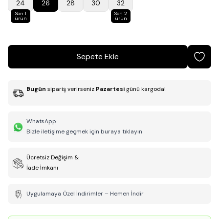
24
26
28
30
32
Son 1
Son 2
ürün
ürün
Sepete Ekle
Bugün
sipariş verirseniz
Pazartesi
günü kargoda!
WhatsApp
Bizle iletişime geçmek için buraya tıklayın
Ücretsiz Değişim &
İade İmkanı
Uygulamaya Özel İndirimler – Hemen İndir