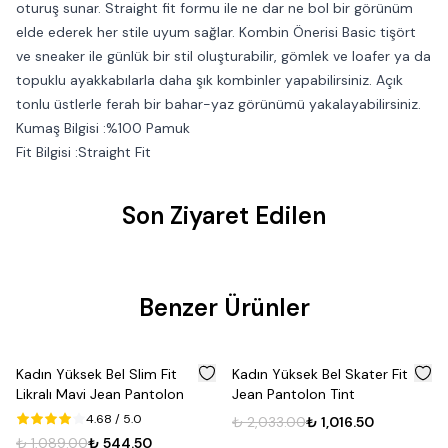
oturuş sunar. Straight fit formu ile ne dar ne bol bir görünüm
elde ederek her stile uyum sağlar. Kombin Önerisi Basic tişört
ve sneaker ile günlük bir stil oluşturabilir, gömlek ve loafer ya da
topuklu ayakkabılarla daha şık kombinler yapabilirsiniz. Açık
tonlu üstlerle ferah bir bahar-yaz görünümü yakalayabilirsiniz.
Kumaş Bilgisi :%100 Pamuk
Fit Bilgisi :Straight Fit
Son Ziyaret Edilen
Benzer Ürünler
%
50
%
50
Kadın Yüksek Bel Slim Fit
Kadın Yüksek Bel Skater Fit
Likralı Mavi Jean Pantolon
Jean Pantolon Tint
4.68
/ 5.0
₺ 2,033.00
₺ 1,016.50
₺ 1,089.00
₺ 544.50