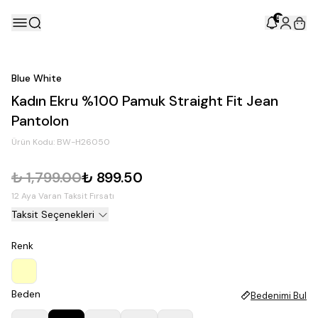
5
Blue White
Kadın Ekru %100 Pamuk Straight Fit Jean
Pantolon
Ürün Kodu:
BW-H26050
₺ 1,799.00
₺ 899.50
12 Aya Varan Taksit Fırsatı
Taksit Seçenekleri
Renk
Beden
Bedenimi Bul