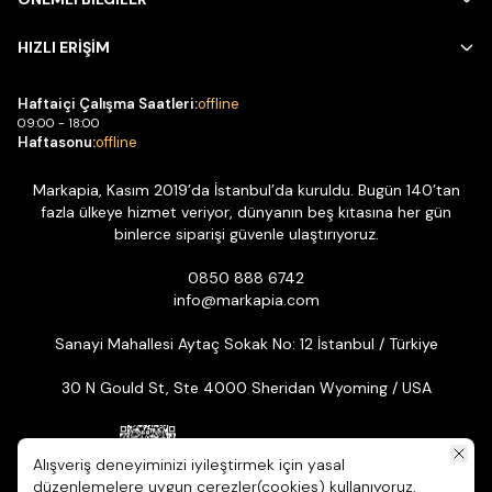
HIZLI ERİŞİM
Haftaiçi Çalışma Saatleri:
offline
09:00 - 18:00
Haftasonu:
offline
Markapia, Kasım 2019’da İstanbul’da kuruldu. Bugün 140’tan
fazla ülkeye hizmet veriyor, dünyanın beş kıtasına her gün
binlerce siparişi güvenle ulaştırıyoruz.
0850 888 6742
info@markapia.com
Sanayi Mahallesi Aytaç Sokak No: 12 İstanbul / Türkiye
30 N Gould St, Ste 4000 Sheridan Wyoming / USA
Alışveriş deneyiminizi iyileştirmek için yasal
düzenlemelere uygun çerezler(cookies) kullanıyoruz.