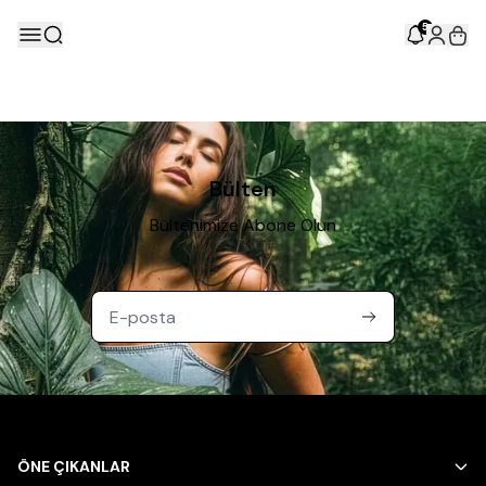
5
Bülten
Bültenimize Abone Olun
ÖNE ÇIKANLAR