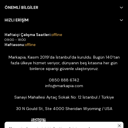
ÖNEMLİ BİLGİLER
HIZLI ERİŞİM
Haftaiçi Çalışma Saatleri:
offline
09:00 - 18:00
Haftasonu:
offline
Markapia, Kasım 2019’da İstanbul’da kuruldu. Bugün 140’tan
fazla ülkeye hizmet veriyor, dünyanın beş kıtasına her gün
binlerce siparişi güvenle ulaştırıyoruz.
0850 888 6742
info@markapia.com
Sanayi Mahallesi Aytaç Sokak No: 12 İstanbul / Türkiye
30 N Gould St, Ste 4000 Sheridan Wyoming / USA