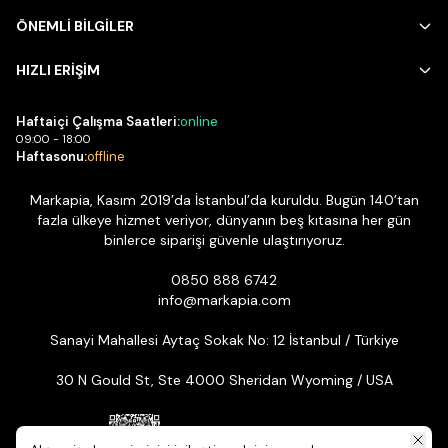
ÖNEMLİ BİLGİLER
HIZLI ERİŞİM
Haftaiçi Çalışma Saatleri:
online
09:00 - 18:00
Haftasonu:
offline
Markapia, Kasım 2019’da İstanbul’da kuruldu. Bugün 140’tan
fazla ülkeye hizmet veriyor, dünyanın beş kıtasına her gün
binlerce siparişi güvenle ulaştırıyoruz.
0850 888 6742
info@markapia.com
Sanayi Mahallesi Aytaç Sokak No: 12 İstanbul / Türkiye
30 N Gould St, Ste 4000 Sheridan Wyoming / USA