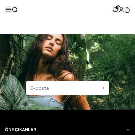
5
Bülten
Bültenimize Abone Olun
ÖNE ÇIKANLAR