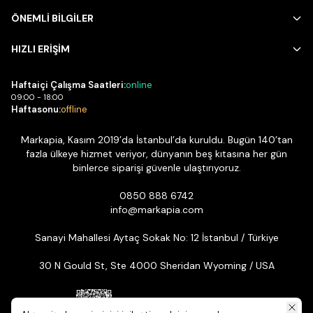
ÖNEMLİ BİLGİLER
HIZLI ERİŞİM
Haftaiçi Çalışma Saatleri:
online
09:00 - 18:00
Haftasonu:
offline
Markapia, Kasım 2019’da İstanbul’da kuruldu. Bugün 140’tan
fazla ülkeye hizmet veriyor, dünyanın beş kıtasına her gün
binlerce siparişi güvenle ulaştırıyoruz.
0850 888 6742
info@markapia.com
Sanayi Mahallesi Aytaç Sokak No: 12 İstanbul / Türkiye
30 N Gould St, Ste 4000 Sheridan Wyoming / USA