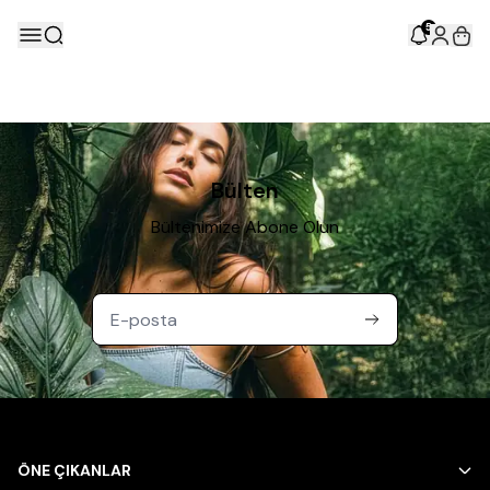
5
Bülten
Bültenimize Abone Olun
ÖNE ÇIKANLAR