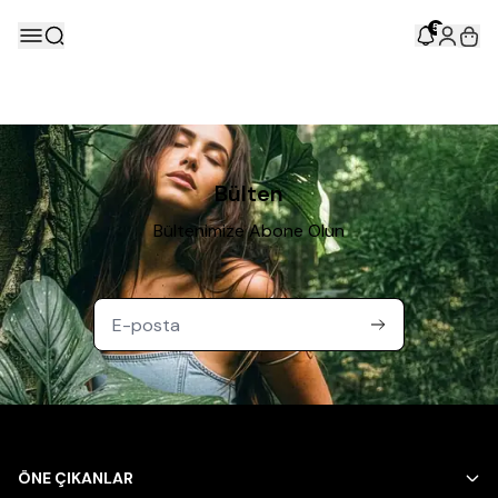
5
Bülten
Bültenimize Abone Olun
ÖNE ÇIKANLAR