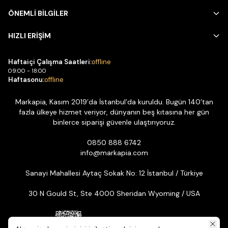
ÖNEMLİ BİLGİLER
HIZLI ERİŞİM
Haftaiçi Çalışma Saatleri:
offline
09:00 - 18:00
Haftasonu:
offline
Markapia, Kasım 2019’da İstanbul’da kuruldu. Bugün 140’tan
fazla ülkeye hizmet veriyor, dünyanın beş kıtasına her gün
binlerce siparişi güvenle ulaştırıyoruz.
0850 888 6742
info@markapia.com
Sanayi Mahallesi Aytaç Sokak No: 12 İstanbul / Türkiye
30 N Gould St, Ste 4000 Sheridan Wyoming / USA