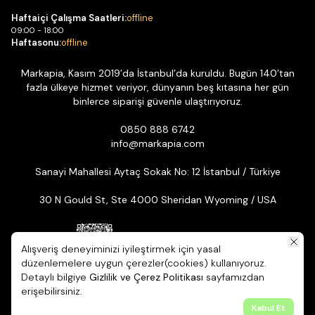
Haftaiçi Çalışma Saatleri:
offline
09:00 - 18:00
Haftasonu:
offline
Markapia, Kasım 2019’da İstanbul’da kuruldu. Bugün 140’tan
fazla ülkeye hizmet veriyor, dünyanın beş kıtasına her gün
binlerce siparişi güvenle ulaştırıyoruz.
0850 888 6742
info@markapia.com
Sanayi Mahallesi Aytaç Sokak No: 12 İstanbul / Türkiye
30 N Gould St, Ste 4000 Sheridan Wyoming / USA
Alışveriş deneyiminizi iyileştirmek için yasal
düzenlemelere uygun çerezler(cookies) kullanıyoruz.
Detaylı bilgiye
Gizlilik ve Çerez Politikası
sayfamızdan
© 2026 Markapia | Tüm Hakları Saklıdır. ikas E-ticaret Altyapısıyla
erişebilirsiniz.
Hazırlanmıştır.
Kabul Et