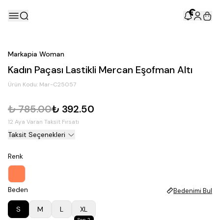
5
Markapia Woman
Kadın Paçası Lastikli Mercan Eşofman Altı
Ürün Kodu:
Mar-C25057
₺ 785.00
₺ 392.50
12 Aya Varan Taksit Fırsatı
Taksit Seçenekleri
Renk
Beden
Bedenimi Bul
S
M
L
XL
Son 2