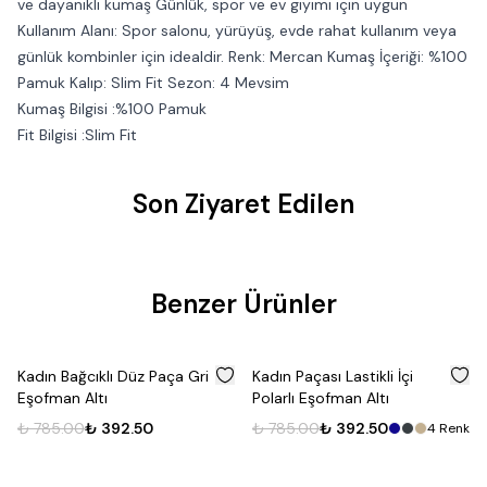
ve dayanıklı kumaş Günlük, spor ve ev giyimi için uygun
Kullanım Alanı: Spor salonu, yürüyüş, evde rahat kullanım veya
günlük kombinler için idealdir. Renk: Mercan Kumaş İçeriği: %100
Pamuk Kalıp: Slim Fit Sezon: 4 Mevsim
Kumaş Bilgisi :%100 Pamuk
Fit Bilgisi :Slim Fit
Son Ziyaret Edilen
Benzer Ürünler
%
50
%
50
Kadın Bağcıklı Düz Paça Gri
Kadın Paçası Lastikli İçi
Eşofman Altı
Polarlı Eşofman Altı
₺ 785.00
₺ 392.50
₺ 785.00
₺ 392.50
4
Renk