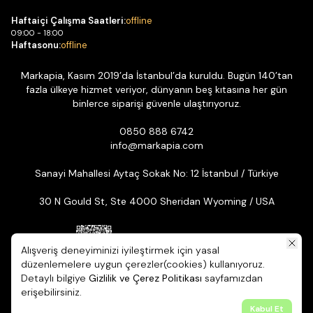
Haftaiçi Çalışma Saatleri:
offline
09:00 - 18:00
Haftasonu:
offline
Markapia, Kasım 2019’da İstanbul’da kuruldu. Bugün 140’tan
fazla ülkeye hizmet veriyor, dünyanın beş kıtasına her gün
binlerce siparişi güvenle ulaştırıyoruz.
0850 888 6742
info@markapia.com
Sanayi Mahallesi Aytaç Sokak No: 12 İstanbul / Türkiye
30 N Gould St, Ste 4000 Sheridan Wyoming / USA
Alışveriş deneyiminizi iyileştirmek için yasal
düzenlemelere uygun çerezler(cookies) kullanıyoruz.
Detaylı bilgiye
Gizlilik ve Çerez Politikası
sayfamızdan
© 2026 Markapia | Tüm Hakları Saklıdır. ikas E-ticaret Altyapısıyla
erişebilirsiniz.
Hazırlanmıştır.
Kabul Et