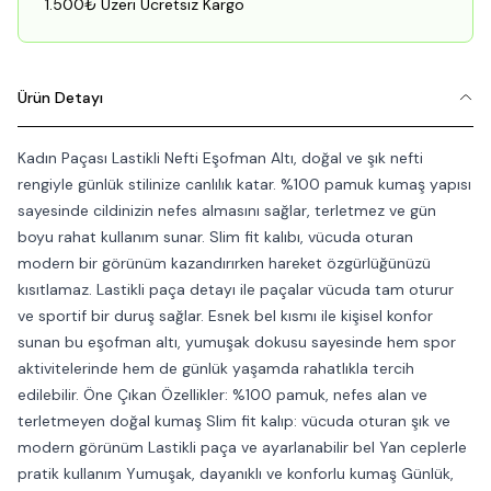
1.500₺ Üzeri Ücretsiz Kargo
Ürün Detayı
Kadın Paçası Lastikli Nefti Eşofman Altı, doğal ve şık nefti
rengiyle günlük stilinize canlılık katar. %100 pamuk kumaş yapısı
sayesinde cildinizin nefes almasını sağlar, terletmez ve gün
boyu rahat kullanım sunar. Slim fit kalıbı, vücuda oturan
modern bir görünüm kazandırırken hareket özgürlüğünüzü
kısıtlamaz. Lastikli paça detayı ile paçalar vücuda tam oturur
ve sportif bir duruş sağlar. Esnek bel kısmı ile kişisel konfor
sunan bu eşofman altı, yumuşak dokusu sayesinde hem spor
aktivitelerinde hem de günlük yaşamda rahatlıkla tercih
edilebilir. Öne Çıkan Özellikler: %100 pamuk, nefes alan ve
terletmeyen doğal kumaş Slim fit kalıp: vücuda oturan şık ve
modern görünüm Lastikli paça ve ayarlanabilir bel Yan ceplerle
pratik kullanım Yumuşak, dayanıklı ve konforlu kumaş Günlük,