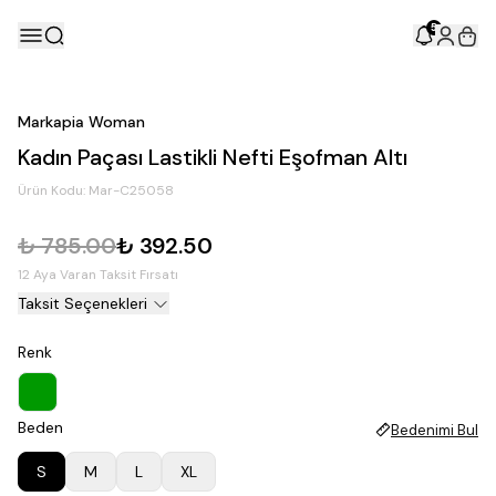
5
Markapia Woman
Kadın Paçası Lastikli Nefti Eşofman Altı
Ürün Kodu:
Mar-C25058
₺ 785.00
₺ 392.50
12 Aya Varan Taksit Fırsatı
Taksit Seçenekleri
Renk
Beden
Bedenimi Bul
S
M
L
XL