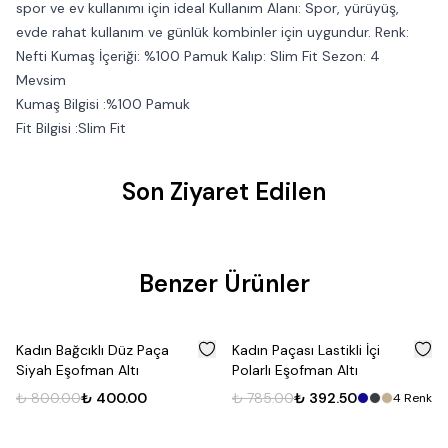
spor ve ev kullanımı için ideal Kullanım Alanı: Spor, yürüyüş,
evde rahat kullanım ve günlük kombinler için uygundur. Renk:
Nefti Kumaş İçeriği: %100 Pamuk Kalıp: Slim Fit Sezon: 4
Mevsim
Kumaş Bilgisi :%100 Pamuk
Fit Bilgisi :Slim Fit
Son Ziyaret Edilen
Benzer Ürünler
%
50
%
50
Kadın Bağcıklı Düz Paça
Kadın Paçası Lastikli İçi
Siyah Eşofman Altı
Polarlı Eşofman Altı
₺ 800.00
₺ 400.00
₺ 785.00
₺ 392.50
4
Renk