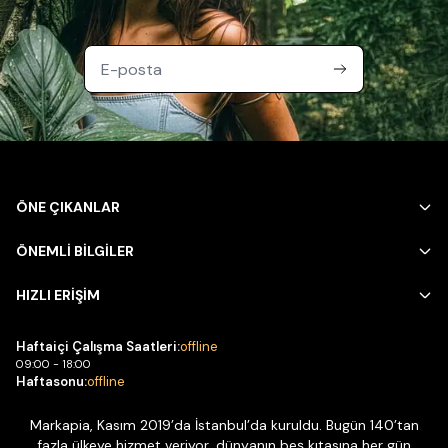
ÖNE ÇIKANLAR
ÖNEMLİ BİLGİLER
HIZLI ERİŞİM
Haftaiçi Çalışma Saatleri:
offline
09:00 - 18:00
Haftasonu:
offline
Markapia, Kasım 2019’da İstanbul’da kuruldu. Bugün 140’tan
fazla ülkeye hizmet veriyor, dünyanın beş kıtasına her gün