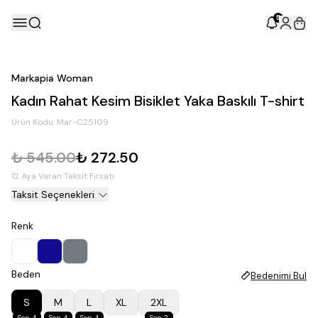
5
Markapia Woman
Kadın Rahat Kesim Bisiklet Yaka Baskılı T-shirt
Ürün Kodu:
Mar-C25109
₺ 545.00
₺ 272.50
12 Aya Varan Taksit Fırsatı
Taksit Seçenekleri
Renk
Beden
Bedenimi Bul
S
M
L
XL
2XL
Son 4
Son 4
Son 4
Son 2