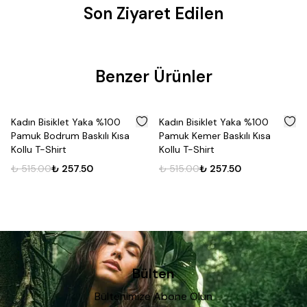
Son Ziyaret Edilen
Benzer Ürünler
%
50
%
50
Kadın Bisiklet Yaka %100
Kadın Bisiklet Yaka %100
Pamuk Bodrum Baskılı Kısa
Pamuk Kemer Baskılı Kısa
Kollu T-Shirt
Kollu T-Shirt
₺ 515.00
₺ 257.50
₺ 515.00
₺ 257.50
Bülten
Bültenimize Abone Olun