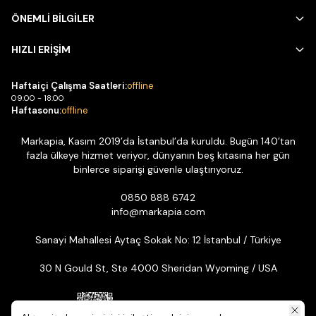
ÖNEMLİ BİLGİLER
HIZLI ERİŞİM
Haftaiçi Çalışma Saatleri:
offline
09:00 - 18:00
Haftasonu:
offline
Markapia, Kasım 2019’da İstanbul’da kuruldu. Bugün 140’tan
fazla ülkeye hizmet veriyor, dünyanın beş kıtasına her gün
binlerce siparişi güvenle ulaştırıyoruz.
0850 888 6742
info@markapia.com
Sanayi Mahallesi Aytaç Sokak No: 12 İstanbul / Türkiye
30 N Gould St, Ste 4000 Sheridan Wyoming / USA