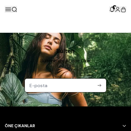
5
Bülten
Bültenimize Abone Olun
ÖNE ÇIKANLAR