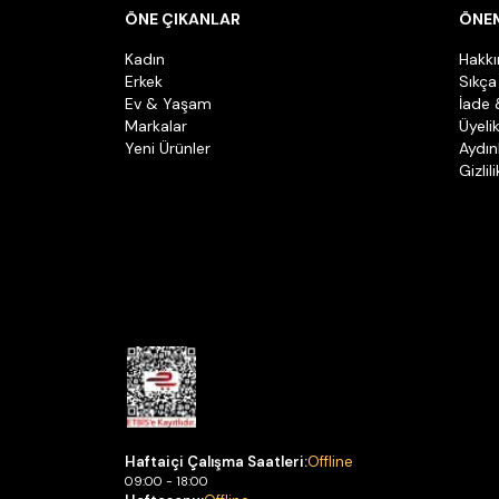
ÖNE ÇIKANLAR
ÖNEM
Kadın
Hakk
Erkek
Sıkça
Ev & Yaşam
İade 
Markalar
Üyeli
Yeni Ürünler
Aydın
Gizlil
Haftaiçi Çalışma Saatleri:
Offline
09:00 - 18:00