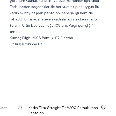
görünüm Günlük kullanım ve özel kombinler için ideal
Farklı beden seçenekleri ile her vücut tipine uygun Bu
kadın skinny fit jean pantolon, hem şıklığı hem de
rahatlığı bir arada isteyen kadınlar için mükemmel bir
tercih.. Ürün boy uzunluğu 108 cm. Paça genişliği 14
cm dir.
Kumaş Bilgisi :%98 Pamuk %2 Elastan
Fit Bilgisi :Skinny Fit
%
50
%
5
it %100 Pamuk Jean
Kadın Mavi Yüksek Bel Wide Leg Jean
Pantolon