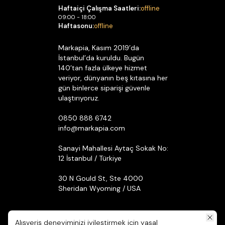
Haftaiçi Çalışma Saatleri:
offline
09:00 - 18:00
Haftasonu:
offline
Markapia, Kasım 2019’da
İstanbul’da kuruldu. Bugün
140’tan fazla ülkeye hizmet
veriyor, dünyanın beş kıtasına her
gün binlerce siparişi güvenle
ulaştırıyoruz.
0850 888 6742
info@markapia.com
Sanayi Mahallesi Aytaç Sokak No:
12 İstanbul / Türkiye
30 N Gould St, Ste 4000
Sheridan Wyoming / USA
Alışveriş deneyiminizi iyileştirmek için yasal