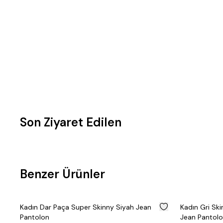
Son Ziyaret Edilen
Benzer Ürünler
%
50
%
50
ah Jean
Kadın Gri Skinny Fit Püsküllü Paça Dar Kalıp
Kad
Jean Pantolon
Pan