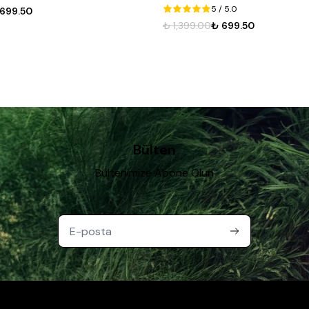
5
/ 5.0
₺ 1,449.00
₺ 724.50
,399.00
₺ 699.50
Bülten
Bültenimize Abone Olun