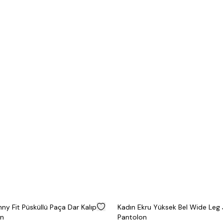
%
50
ın Ekru Yüksek Bel Wide Leg Jean
Kadın Ekru Straight F
tolon
Pantolon