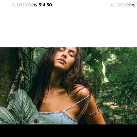
₺ 1,399.00
₺ 699.50
₺ 1