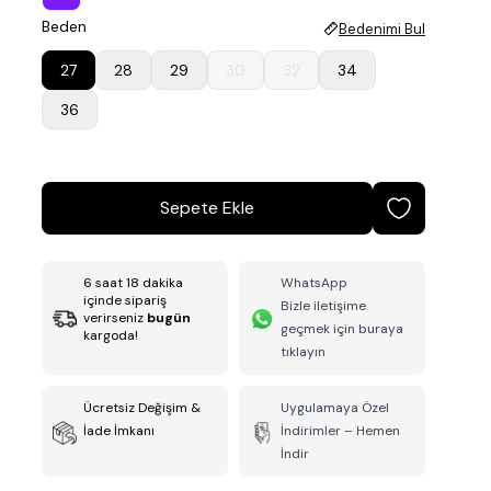
Beden
Bedenimi Bul
27
28
29
30
32
34
36
Sepete Ekle
6
saat
18
dakika
WhatsApp
içinde sipariş
Bizle iletişime
verirseniz
bugün
geçmek için buraya
kargoda!
tıklayın
Ücretsiz Değişim &
Uygulamaya Özel
İade İmkanı
İndirimler – Hemen
İndir