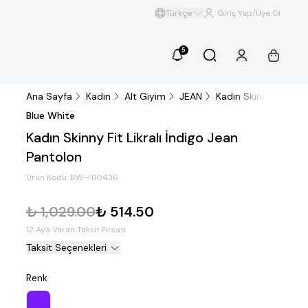
Türkçe
Giriş Yap/Üye Ol
5
Ana Sayfa
Kadın
Alt Giyim
JEAN
Kadın Skinny Fit Likr
Blue White
Kadın Skinny Fit Likralı İndigo Jean
Pantolon
Ürün Kodu:
BW-H10436
₺ 1,029.00
₺ 514.50
12 Aya Varan Taksit Fırsatı
Taksit Seçenekleri
Renk