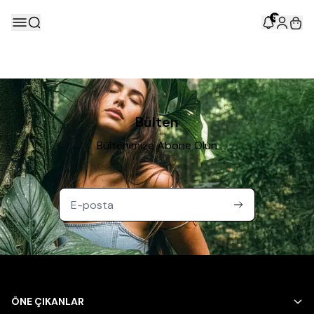
5
Bülten
Bültenimize Abone Olun
ÖNE ÇIKANLAR