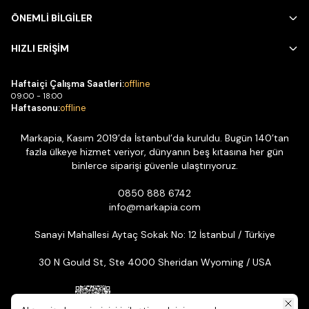
ÖNEMLİ BİLGİLER
HIZLI ERİŞİM
Haftaiçi Çalışma Saatleri:
offline
09:00 - 18:00
Haftasonu:
offline
Markapia, Kasım 2019’da İstanbul’da kuruldu. Bugün 140’tan
fazla ülkeye hizmet veriyor, dünyanın beş kıtasına her gün
binlerce siparişi güvenle ulaştırıyoruz.
0850 888 6742
info@markapia.com
Sanayi Mahallesi Aytaç Sokak No: 12 İstanbul / Türkiye
30 N Gould St, Ste 4000 Sheridan Wyoming / USA