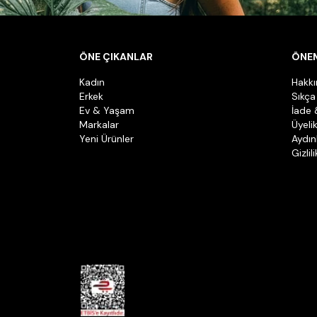
ÖNE ÇIKANLAR
ÖNEM
Kadın
Hakk
Erkek
Sıkça
Ev & Yaşam
İade 
Markalar
Üyeli
Yeni Ürünler
Aydın
Gizlil