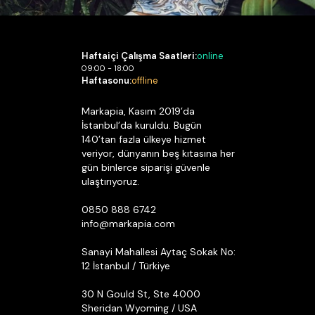
Haftaiçi Çalışma Saatleri:
online
09:00 - 18:00
Haftasonu:
offline
Markapia, Kasım 2019’da
İstanbul’da kuruldu. Bugün
140’tan fazla ülkeye hizmet
veriyor, dünyanın beş kıtasına her
gün binlerce siparişi güvenle
ulaştırıyoruz.
0850 888 6742
info@markapia.com
Sanayi Mahallesi Aytaç Sokak No:
12 İstanbul / Türkiye
30 N Gould St, Ste 4000
Sheridan Wyoming / USA