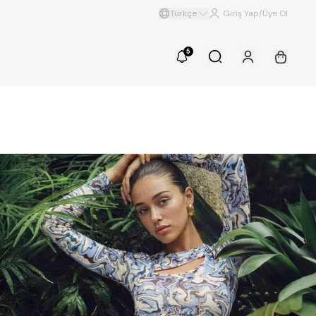
Türkçe
Giriş Yap/Üye Ol
5