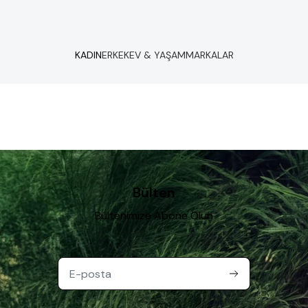
KADIN
ERKEK
EV & YAŞAM
MARKALAR
Bülten
Bültenimize Abone Olun