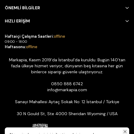
ÖNEMLİ BİLGİLER
HIZLI ERİŞİM
Haftaiçi Çalışma Saatleri:
offline
09:00 - 18:00
Haftasonu:
offline
Markapia, Kasım 2019’da İstanbul’da kuruldu. Bugün 140’tan
fazla ülkeye hizmet veriyor, dünyanın beş kıtasına her gün
binlerce siparişi güvenle ulaştırıyoruz.
0850 888 6742
info@markapia.com
Sanayi Mahallesi Aytaç Sokak No: 12 İstanbul / Türkiye
30 N Gould St, Ste 4000 Sheridan Wyoming / USA