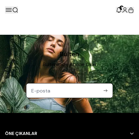
5
Bülten
Bültenimize Abone Olun
ÖNE ÇIKANLAR