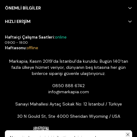
ÖNEMLİ BİLGİLER
HIZLI ERİŞİM
Haftaiçi Çalışma Saatleri:
online
09:00 - 18:00
Haftasonu:
offline
Markapia, Kasım 2019’da İstanbul’da kuruldu. Bugün 140’tan
fazla ülkeye hizmet veriyor, dünyanın beş kıtasına her gün
binlerce siparişi güvenle ulaştırıyoruz.
0850 888 6742
info@markapia.com
Sanayi Mahallesi Aytaç Sokak No: 12 İstanbul / Türkiye
30 N Gould St, Ste 4000 Sheridan Wyoming / USA