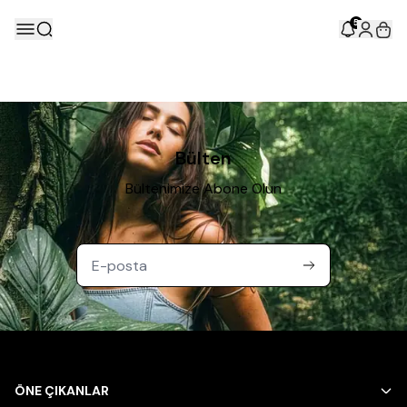
5
Bülten
Bültenimize Abone Olun
ÖNE ÇIKANLAR