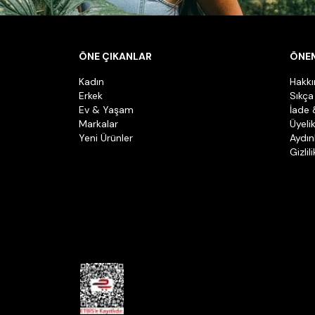
ÖNE ÇIKANLAR
ÖNEM
Kadın
Hakk
Erkek
Sıkça
Ev & Yaşam
İade 
Markalar
Üyeli
Yeni Ürünler
Aydın
Gizlil