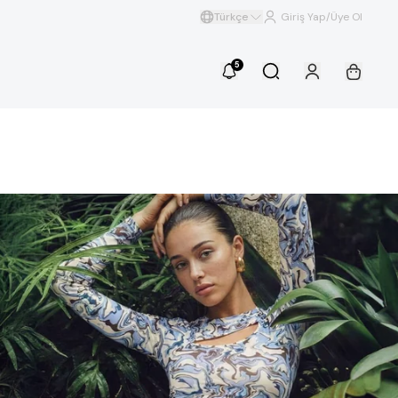
Türkçe
Giriş Yap/Üye Ol
5