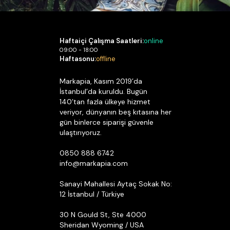
Haftaiçi Çalışma Saatleri:
online
09:00 - 18:00
Haftasonu:
offline
Markapia, Kasım 2019’da
İstanbul’da kuruldu. Bugün
140’tan fazla ülkeye hizmet
veriyor, dünyanın beş kıtasına her
gün binlerce siparişi güvenle
ulaştırıyoruz.
0850 888 6742
info@markapia.com
Sanayi Mahallesi Aytaç Sokak No:
12 İstanbul / Türkiye
30 N Gould St, Ste 4000
Sheridan Wyoming / USA