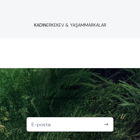
KADIN
ERKEK
EV & YAŞAM
MARKALAR
Bülten
Bültenimize Abone Olun