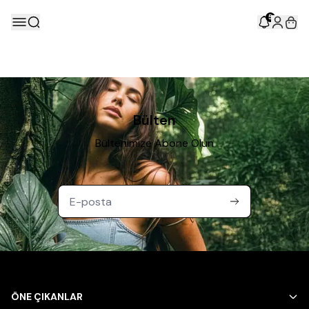
5
Bülten
Bültenimize Abone Olun
ÖNE ÇIKANLAR