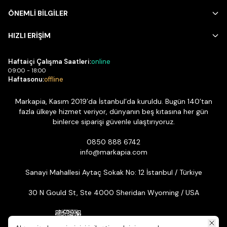
ÖNEMLİ BİLGİLER
HIZLI ERİŞİM
Haftaiçi Çalışma Saatleri:
online
09:00 - 18:00
Haftasonu:
offline
Markapia, Kasım 2019’da İstanbul’da kuruldu. Bugün 140’tan
fazla ülkeye hizmet veriyor, dünyanın beş kıtasına her gün
binlerce siparişi güvenle ulaştırıyoruz.
0850 888 6742
info@markapia.com
Sanayi Mahallesi Aytaç Sokak No: 12 İstanbul / Türkiye
30 N Gould St, Ste 4000 Sheridan Wyoming / USA