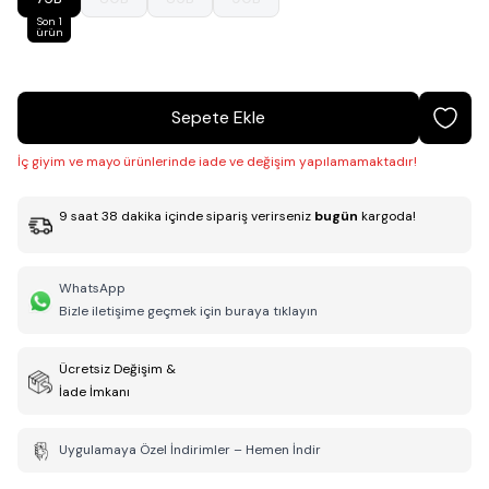
Son 1
ürün
Sepete Ekle
İç giyim ve mayo ürünlerinde iade ve değişim yapılamamaktadır!
9
saat
38
dakika
içinde sipariş verirseniz
bugün
kargoda!
WhatsApp
Bizle iletişime geçmek için buraya tıklayın
Ücretsiz Değişim &
İade İmkanı
Uygulamaya Özel İndirimler – Hemen İndir