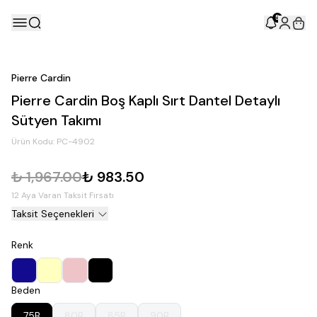
5
Pierre Cardin
Pierre Cardin Boş Kaplı Sırt Dantel Detaylı
Sütyen Takımı
Ürün Kodu:
PC-4902
₺ 1,967.00
₺ 983.50
12 Aya Varan Taksit Fırsatı
Taksit Seçenekleri
Renk
Beden
75B
80B
85B
90B