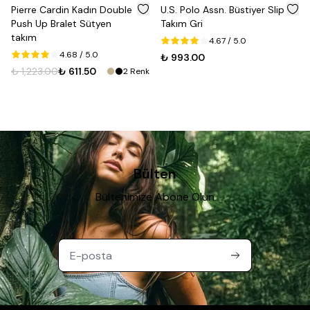
%
50
ierre Cardin Kadın Double
U.S. Polo Assn. Büstiyer Slip
Jaka
ush Up Bralet Sütyen
Takım Gri
Gen
akım
Tak
4.67
/ 5.0
4.68
/ 5.0
₺ 993.00
 1,223.00
₺ 611.50
₺ 3
2
Renk
Bülten
Bültenimize Abone Olun