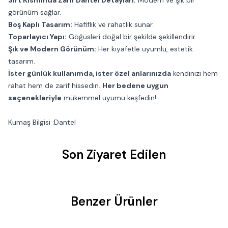
Sırt Kısmında Zarif Dantel Detayları:
Modern ve şık bir
görünüm sağlar.
Boş Kaplı Tasarım:
Hafiflik ve rahatlık sunar.
Toparlayıcı Yapı:
Göğüsleri doğal bir şekilde şekillendirir.
Şık ve Modern Görünüm:
Her kıyafetle uyumlu, estetik
tasarım.
İster günlük kullanımda, ister özel anlarınızda
kendinizi hem
rahat hem de zarif hissedin.
Her bedene uygun
seçenekleriyle
mükemmel uyumu keşfedin!
Kumaş Bilgisi :Dantel
Son Ziyaret Edilen
Benzer Ürünler