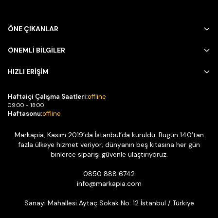
ÖNE ÇIKANLAR
ÖNEMLİ BİLGİLER
HIZLI ERİŞİM
Haftaiçi Çalışma Saatleri:
offline
09:00 - 18:00
Haftasonu:
offline
Markapia, Kasım 2019’da İstanbul’da kuruldu. Bugün 140’tan
fazla ülkeye hizmet veriyor, dünyanın beş kıtasına her gün
binlerce siparişi güvenle ulaştırıyoruz.
0850 888 6742
info@markapia.com
Sanayi Mahallesi Aytaç Sokak No: 12 İstanbul / Türkiye