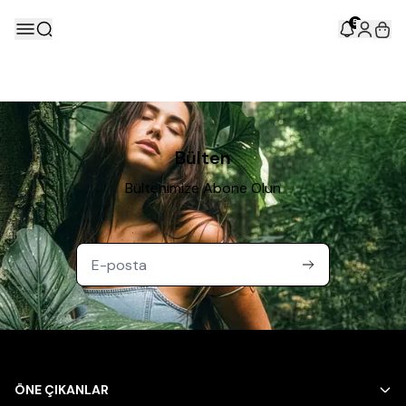
5
Bülten
Bültenimize Abone Olun
ÖNE ÇIKANLAR