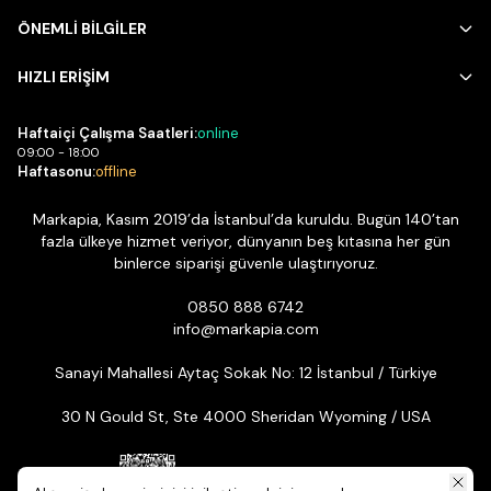
ÖNEMLİ BİLGİLER
HIZLI ERİŞİM
Haftaiçi Çalışma Saatleri:
online
09:00 - 18:00
Haftasonu:
offline
Markapia, Kasım 2019’da İstanbul’da kuruldu. Bugün 140’tan
fazla ülkeye hizmet veriyor, dünyanın beş kıtasına her gün
binlerce siparişi güvenle ulaştırıyoruz.
0850 888 6742
info@markapia.com
Sanayi Mahallesi Aytaç Sokak No: 12 İstanbul / Türkiye
30 N Gould St, Ste 4000 Sheridan Wyoming / USA