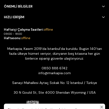
ÖNEMLİ BİLGİLER
HIZLI ERİŞİM
Haftaiçi Çalışma Saatleri:
offline
09:00 - 18:00
Haftasonu:
offline
Markapia, Kasım 2019’da İstanbul’da kuruldu. Bugün 140’tan
fazla ülkeye hizmet veriyor, dünyanın beş kıtasına her gün
binlerce siparişi güvenle ulaştırıyoruz.
0850 888 6742
info@markapia.com
Sanayi Mahallesi Aytaç Sokak No: 12 İstanbul / Türkiye
30 N Gould St, Ste 4000 Sheridan Wyoming / USA