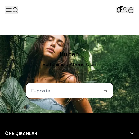
5
Bülten
Bültenimize Abone Olun
ÖNE ÇIKANLAR