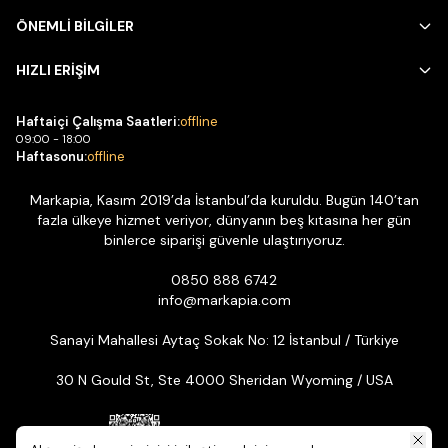
ÖNEMLİ BİLGİLER
HIZLI ERİŞİM
Haftaiçi Çalışma Saatleri:
offline
09:00 - 18:00
Haftasonu:
offline
Markapia, Kasım 2019’da İstanbul’da kuruldu. Bugün 140’tan
fazla ülkeye hizmet veriyor, dünyanın beş kıtasına her gün
binlerce siparişi güvenle ulaştırıyoruz.
0850 888 6742
info@markapia.com
Sanayi Mahallesi Aytaç Sokak No: 12 İstanbul / Türkiye
30 N Gould St, Ste 4000 Sheridan Wyoming / USA