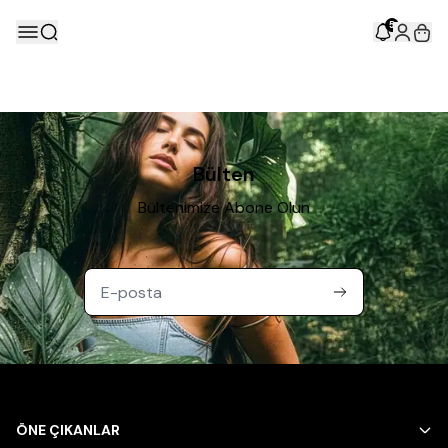
5
Bülten
Bültenimize Abone Olun
ÖNE ÇIKANLAR